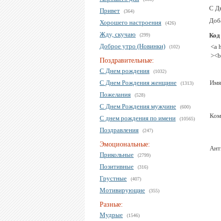
С Д
Привет
(364)
Доб
Хорошего настроения
(426)
Жду, скучаю
Код
(299)
Доброе утро (Новинки)
<a 
(102)
><b
Поздравительные:
С Днем рождения
(1032)
С Днем Рождения женщине
Имя
(1313)
Пожелания
(528)
С Днем Рождения мужчине
(600)
Ком
С днем рождения по имени
(10565)
Поздравления
(247)
Эмоциональные:
Ант
Прикольные
(2799)
Позитивные
(316)
Грустные
(407)
Мотивирующие
(355)
Разные:
Мудрые
(1546)