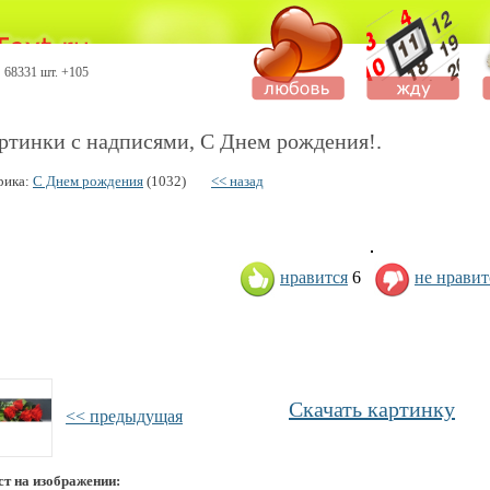
68331 шт. +105
ртинки с надписями, С Днем рождения!.
рика:
С Днем рождения
(1032)
<< назад
нравится
6
не нравит
Скачать картинку
<< предыдущая
ст на изображении: