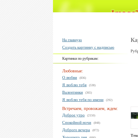
Ка
На главную
Создать картинку с надписью
Руб
Картинки по рубрикам:
Любовные:
О любви
(836)
Я люблю тебя
(538)
Валентинки
(365)
Я люблю тебя по имени
(292)
Встречаем, провожаем, ждем:
Доброе утро
(2150)
Спокойной ночи
(848)
Доброго вечера
(872)
Тек
Хорошего дня
(666)