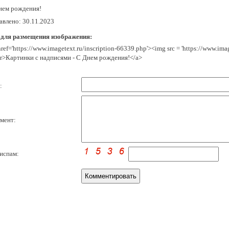
нем рождения!
авлено: 30.11.2023
 для размещения изображения:
href='https://www.imagetext.ru/inscription-66339.php'><img src = 'https://www.im
r>Картинки с надписями - С Днем рождения!</a>
:
мент:
испам: