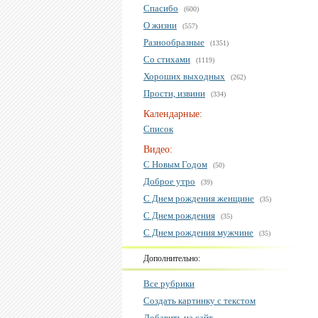
Спасибо
(600)
О жизни
(557)
Разнообразные
(1351)
Со стихами
(1119)
Хороших выходных
(262)
Прости, извини
(334)
Календарные:
Список
Видео:
С Новым Годом
(50)
Доброе утро
(39)
С Днем рождения женщине
(35)
С Днем рождения
(35)
С Днем рождения мужчине
(35)
Дополнительно:
Все рубрики
Создать картинку с текстом
Добавить на сайт