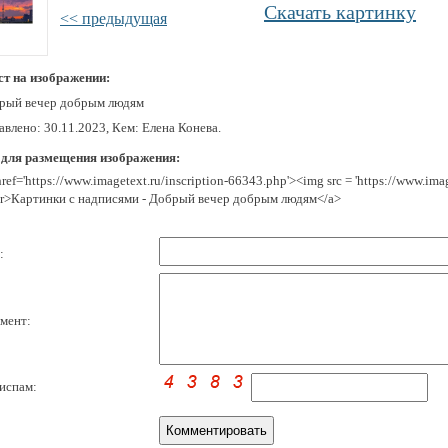
Скачать картинку
<< предыдущая
ст на изображении:
рый вечер добрым людям
влено: 30.11.2023, Кем: Елена Конева.
 для размещения изображения:
href='https://www.imagetext.ru/inscription-66343.php'><img src = 'https://www.i
r>Картинки с надписями - Добрый вечер добрым людям</a>
:
мент:
испам: