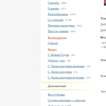
Спасибо
(600)
О жизни
(557)
Разнообразные
(1351)
Тек
Со стихами
(1119)
Доб
Хороших выходных
(262)
Доба
Прости, извини
(334)
Код
Календарные:
<a 
Список
><b
Видео:
С Новым Годом
(50)
Имя
Доброе утро
(39)
С Днем рождения женщине
(35)
С Днем рождения
(35)
Ком
С Днем рождения мужчине
(35)
Дополнительно:
Ант
Все рубрики
Создать картинку с текстом
Добавить на сайт