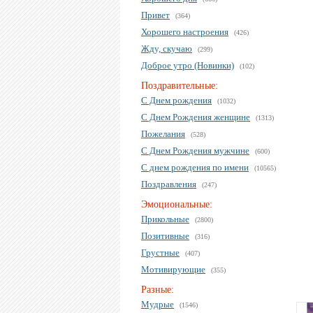
Привет
(364)
Хорошего настроения
(426)
Жду, скучаю
(299)
Доброе утро (Новинки)
(102)
Поздравительные:
С Днем рождения
(1032)
С Днем Рождения женщине
(1313)
Пожелания
(528)
С Днем Рождения мужчине
(600)
С днем рождения по имени
(10565)
Поздравления
(247)
Эмоциональные:
Прикольные
(2800)
Позитивные
(316)
Грустные
(407)
Мотивирующие
(355)
Разные:
Мудрые
(1546)