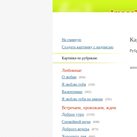
Ка
На главную
Создать картинку с надписью
Руб
Картинки по рубрикам:
Любовные:
О любви
(836)
Я люблю тебя
(538)
Валентинки
(365)
Я люблю тебя по имени
(292)
Встречаем, провожаем, ждем:
Доброе утро
(2150)
Спокойной ночи
(848)
Доброго вечера
(873)
Хорошего дня
(666)