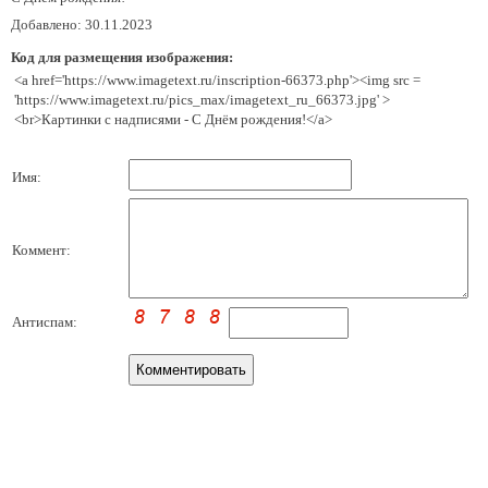
Добавлено: 30.11.2023
Код для размещения изображения:
<a href='https://www.imagetext.ru/inscription-66373.php'><img src =
'https://www.imagetext.ru/pics_max/imagetext_ru_66373.jpg' >
<br>Картинки с надписями - С Днём рождения!</a>
Имя:
Коммент:
Антиспам: