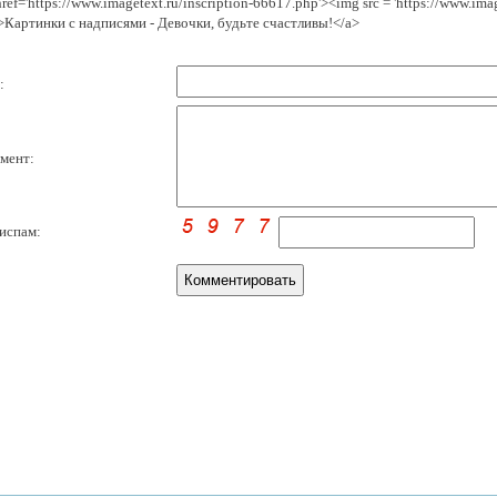
href='https://www.imagetext.ru/inscription-66617.php'><img src = 'https://www.im
>Картинки с надписями - Девочки, будьте счастливы!</a>
:
мент:
испам: