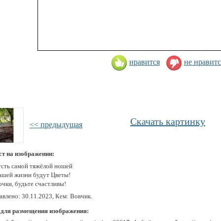
нравится
не нравитс
Скачать картинку
<< предыдущая
ст на изображении:
усть самой тяжёлой ношей
ашей жизни будут Цветы!
очки, будьте счастливы!
авлено: 30.11.2023, Кем: Вовчик.
 для размещения изображения: