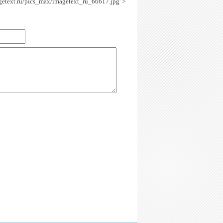
agetext.ru/pics_max/imagetext_ru_66617.jpg' >