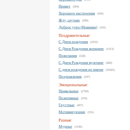
Привет
(364)
Хорошего настроения
(426)
Жду, скучаю
(299)
Доброе утро (Новинки)
(102)
Поздравительные:
С Днем рождения
(1032)
С Днем Рождения женщине
(1313)
Пожелания
(528)
С Днем Рождения мужчине
(600)
С днем рождения по имени
(10565)
Поздравления
(247)
Эмоциональные:
Прикольные
(2799)
Позитивные
(316)
Грустные
(407)
Мотивирующие
(355)
Разные:
Мудрые
(1546)