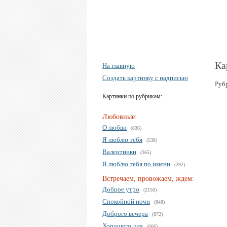
Ка
На главную
Создать картинку с надписью
Руб
Картинки по рубрикам:
Любовные:
О любви
(836)
Я люблю тебя
(538)
Валентинки
(365)
Я люблю тебя по имени
(292)
Встречаем, провожаем, ждем:
Доброе утро
(2150)
Спокойной ночи
(848)
Доброго вечера
(872)
Хорошего дня
(666)