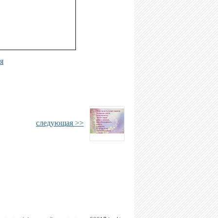
я
следующая >>