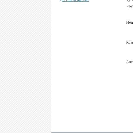
<a 
<br
Имя
Ком
Ант