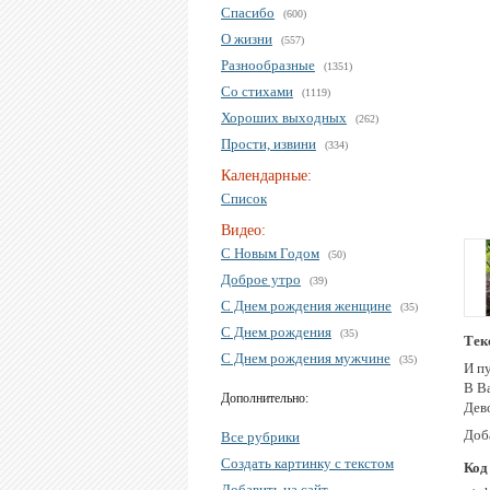
Спасибо
(600)
О жизни
(557)
Разнообразные
(1351)
Со стихами
(1119)
Хороших выходных
(262)
Прости, извини
(334)
Календарные:
Список
Видео:
С Новым Годом
(50)
Доброе утро
(39)
С Днем рождения женщине
(35)
С Днем рождения
(35)
Тек
С Днем рождения мужчине
(35)
И п
В В
Дополнительно:
Дев
Доб
Все рубрики
Создать картинку с текстом
Код
Добавить на сайт