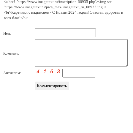
<a href='https://www.imagetext.ru/inscription-66935.php'><img src =
'https://www.imagetext.ru/pics_max/imagetext_ru_66935.jpg' >
<br>Картинки с надписями - С Новым 2024 годом! Счастья, здоровья и
всех благ!</a>
Имя:
Коммент:
Антиспам: