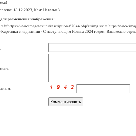
еха!
влено: 18.12.2023, Кем: Наталья 3.
 для размещения изображения:
href='https://www.imagetext.ru/inscription-67044.php'><img src = 'https://www.im
>Картинки с надписями - С наступающим Новым 2024 годом! Вам желаю стрем
:
мент:
испам: