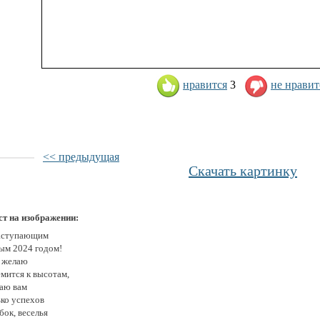
нравится
3
не нравит
<< предыдущая
Скачать картинку
ст на изображении:
аступающим
ым 2024 годом!
 желаю
емится к высотам,
аю вам
ько успехов
бок, веселья