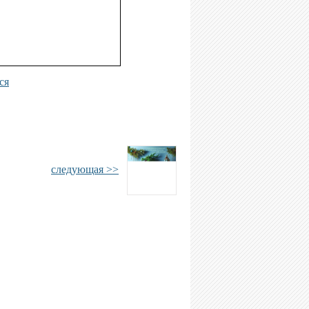
ся
следующая >>