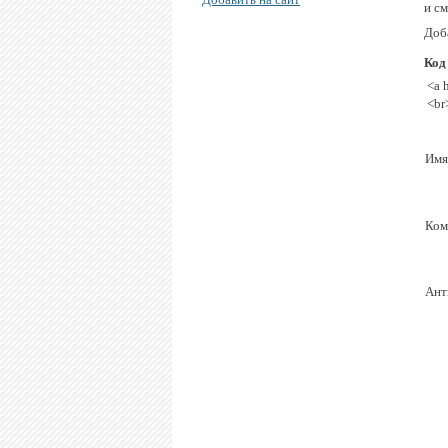
и см
Доба
Код
<a 
<br
Имя
Ком
Ант