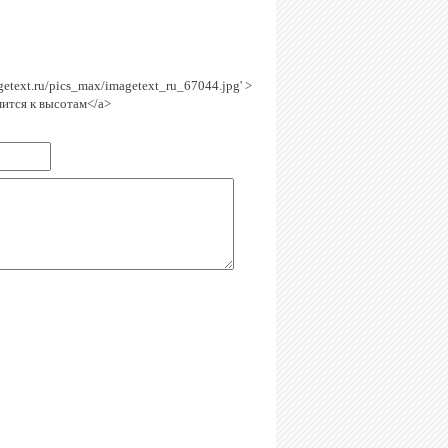
agetext.ru/pics_max/imagetext_ru_67044.jpg' >
ится к высотам</a>