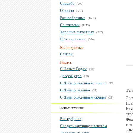
Спасибо
(600)
О жизни
(557)
Разнообразные
(1351)
Со стихами
(1119)
Хороших выходных
(262)
Прости, извини
(334)
Календарные:
Список
Видео:
С Новым Годом
(50)
Доброе утро
(39)
С Днем рождения женщине
(35)
С Днем рождения
Тек
(35)
С Днем рождения мужчине
С н
(35)
Нов
Дополнительно:
Вам
стр
Все рубрики
Жел
тол
Создать картинку с текстом
Улы
Добавить на сайт