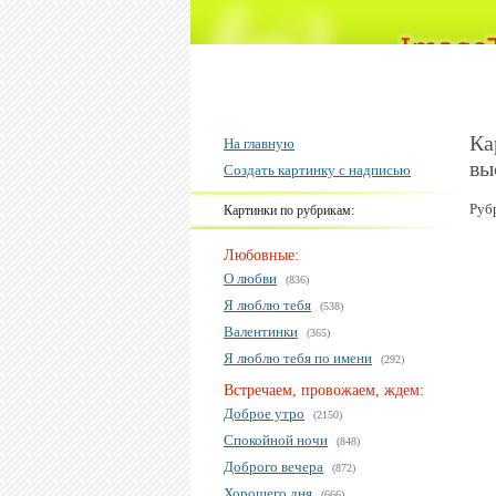
Ка
На главную
вы
Создать картинку с надписью
Руб
Картинки по рубрикам:
Любовные:
О любви
(836)
Я люблю тебя
(538)
Валентинки
(365)
Я люблю тебя по имени
(292)
Встречаем, провожаем, ждем:
Доброе утро
(2150)
Спокойной ночи
(848)
Доброго вечера
(872)
Хорошего дня
(666)