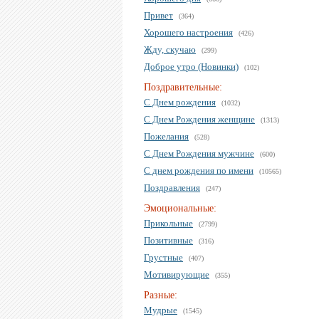
Привет
(364)
Хорошего настроения
(426)
Жду, скучаю
(299)
Доброе утро (Новинки)
(102)
Поздравительные:
С Днем рождения
(1032)
С Днем Рождения женщине
(1313)
Пожелания
(528)
С Днем Рождения мужчине
(600)
С днем рождения по имени
(10565)
Поздравления
(247)
Эмоциональные:
Прикольные
(2799)
Позитивные
(316)
Грустные
(407)
Мотивирующие
(355)
Разные:
Мудрые
(1545)