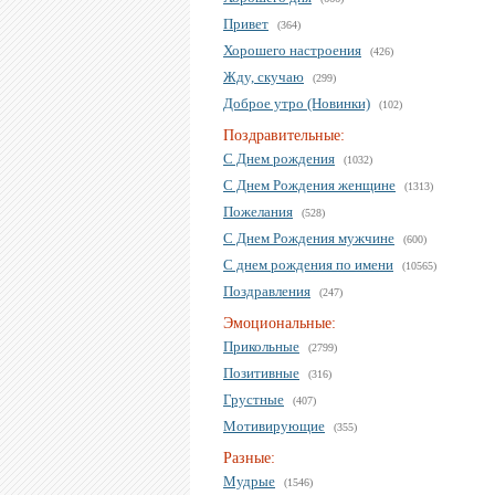
Привет
(364)
Хорошего настроения
(426)
Жду, скучаю
(299)
Доброе утро (Новинки)
(102)
Поздравительные:
С Днем рождения
(1032)
С Днем Рождения женщине
(1313)
Пожелания
(528)
С Днем Рождения мужчине
(600)
С днем рождения по имени
(10565)
Поздравления
(247)
Эмоциональные:
Прикольные
(2799)
Позитивные
(316)
Грустные
(407)
Мотивирующие
(355)
Разные:
Мудрые
(1546)