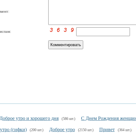
мент:
испам:
Доброе утро и хорошего дня
С Днем Рождения женщин
(586 шт.)
утро (гифки)
Доброе утро
Привет
(200 шт.)
(2150 шт.)
(364 шт.)