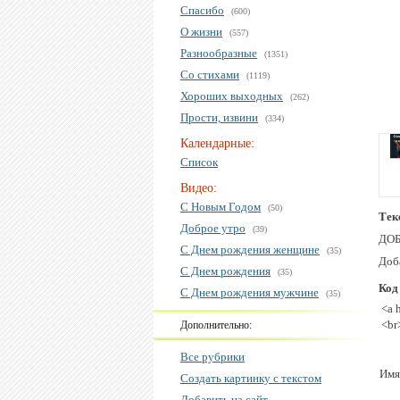
Спасибо
(600)
О жизни
(557)
Разнообразные
(1351)
Со стихами
(1119)
Хороших выходных
(262)
Прости, извини
(334)
Календарные:
Список
Видео:
С Новым Годом
(50)
Тек
Доброе утро
(39)
ДОБ
С Днем рождения женщине
(35)
Доб
С Днем рождения
(35)
Код
С Днем рождения мужчине
(35)
<a 
<br
Дополнительно:
Все рубрики
Имя
Создать картинку с текстом
Добавить на сайт