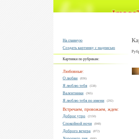
Ка
На главную
Создать картинку с надписью
Руб
Картинки по рубрикам:
Любовные:
О любви
(836)
Я люблю тебя
(538)
Валентинки
(365)
Я люблю тебя по имени
(292)
Встречаем, провожаем, ждем:
Доброе утро
(2150)
Спокойной ночи
(848)
Доброго вечера
(872)
Хорошего дня
(666)