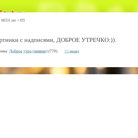
68331 шт. +105
ртинки с надписями, ДОБРОЕ УТРЕЧКО:)).
рика:
Доброе утро (зимние)
(770)
<< назад