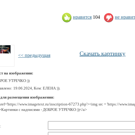
нравится
104
не нрави
Скачать картинку
<< предыдущая
ст на изображении:
РОЕ УТРЕЧКО:))
авлено: 19.06.2024, Кем: ЕЛЕНА:)).
 для размещения изображения:
href='https://www.imagetext.ru/inscription-67273.php'><img src = 'https://www.im
>Картинки с надписями - ДОБРОЕ УТРЕЧКО:))</a>
: