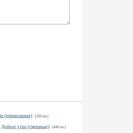
е (прикольные)
(256 шт.)
Доброе утро (смешные)
(440 шт.)