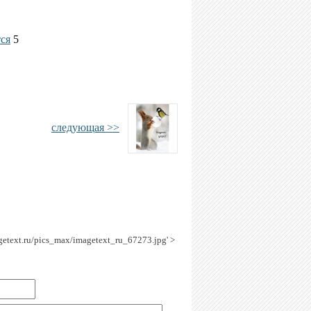
тся
5
следующая >>
agetext.ru/pics_max/imagetext_ru_67273.jpg' >