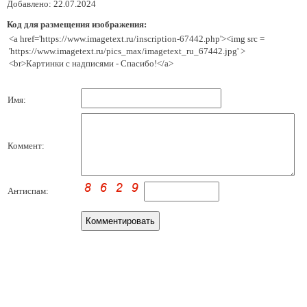
Добавлено: 22.07.2024
Код для размещения изображения:
<a href='https://www.imagetext.ru/inscription-67442.php'><img src =
'https://www.imagetext.ru/pics_max/imagetext_ru_67442.jpg' >
<br>Картинки с надписями - Спасибо!</a>
Имя:
Коммент:
Антиспам: