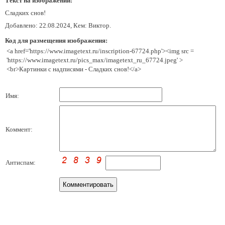
Текст на изображении:
Сладких снов!
Добавлено: 22.08.2024, Кем: Виктор.
Код для размещения изображения:
<a href='https://www.imagetext.ru/inscription-67724.php'><img src =
'https://www.imagetext.ru/pics_max/imagetext_ru_67724.jpeg' >
<br>Картинки с надписями - Сладких снов!</a>
Имя:
Коммент:
Антиспам: