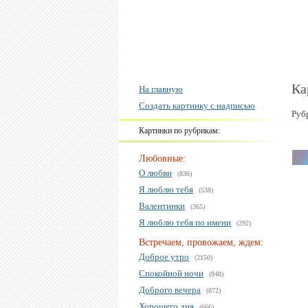
Ка
На главную
Создать картинку с надписью
Руб
Картинки по рубрикам:
Любовные:
О любви
(836)
Я люблю тебя
(538)
Валентинки
(365)
Я люблю тебя по имени
(292)
Встречаем, провожаем, ждем:
Доброе утро
(2150)
Спокойной ночи
(848)
Доброго вечера
(872)
Хорошего дня
(666)