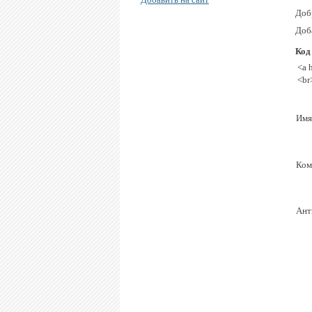
Доб
Доб
Код
<a 
<br
Имя
Ком
Ант