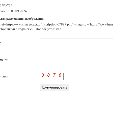
рое утро!
авлено: 05.09.2024
 для размещения изображения:
href='https://www.imagetext.ru/inscription-67897.php'><img src = 'https://www.im
>Картинки с надписями - Доброе утро!</a>
:
мент:
испам: