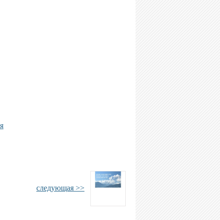
я
следующая >>