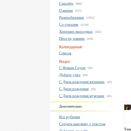
Спасибо
(600)
О жизни
(557)
Разнообразные
(1351)
Со стихами
(1119)
Хороших выходных
(262)
Прости, извини
(334)
Календарные:
Список
Видео:
С Новым Годом
(50)
Доброе утро
(39)
С Днем рождения женщине
(35)
С Днем рождения
(35)
С Днем рождения мужчине
(35)
Дополнительно:
Все рубрики
Создать картинку с текстом
Тек
Добавить на сайт