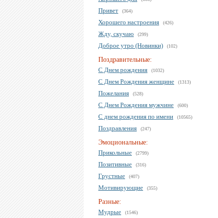
Привет
(364)
Хорошего настроения
(426)
Жду, скучаю
(299)
Доброе утро (Новинки)
(102)
Поздравительные:
С Днем рождения
(1032)
С Днем Рождения женщине
(1313)
Пожелания
(528)
С Днем Рождения мужчине
(600)
С днем рождения по имени
(10565)
Поздравления
(247)
Эмоциональные:
Прикольные
(2799)
Позитивные
(316)
Грустные
(407)
Мотивирующие
(355)
Разные:
Мудрые
(1546)