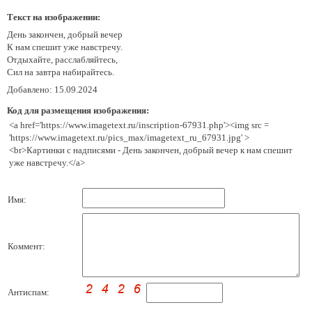
Текст на изображении:
День закончен, добрый вечер
К нам спешит уже навстречу.
Отдыхайте, расслабляйтесь,
Сил на завтра набирайтесь.
Добавлено: 15.09.2024
Код для размещения изображения:
<a href='https://www.imagetext.ru/inscription-67931.php'><img src =
'https://www.imagetext.ru/pics_max/imagetext_ru_67931.jpg' >
<br>Картинки с надписями - День закончен, добрый вечер к нам спешит
уже навстречу.</a>
Имя:
Коммент:
Антиспам: