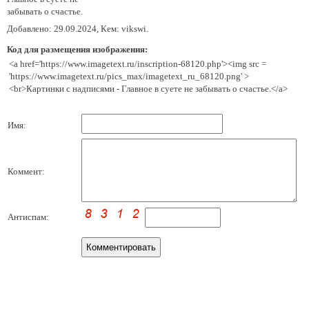
забывать о счастье.
Добавлено: 29.09.2024, Кем: vikswi.
Код для размещения изображения:
<a href='https://www.imagetext.ru/inscription-68120.php'><img src =
'https://www.imagetext.ru/pics_max/imagetext_ru_68120.png' >
<br>Картинки с надписями - Главное в суете не забывать о счастье.</a>
Имя:
Коммент:
Антиспам: