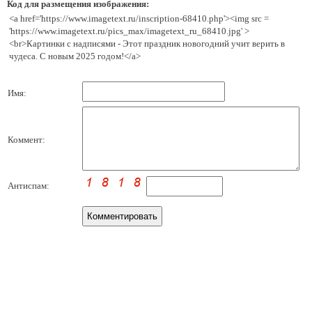
Код для размещения изображения:
<a href='https://www.imagetext.ru/inscription-68410.php'><img src =
'https://www.imagetext.ru/pics_max/imagetext_ru_68410.jpg' >
<br>Картинки с надписями - Этот праздник новогодний учит верить в
чудеса. С новым 2025 годом!</a>
Имя:
Коммент:
Антиспам: