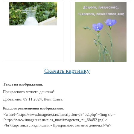
Скачать картинку
Текст на изображении:
Прекрасного летнего денечка!
Добавлено: 09.11.2024, Кем: Ольга.
Код для размещения изображения:
<a href='https://www.imagetext.ru/inscription-68452.php'><img src =
'https://www.imagetext.ru/pics_max/imagetext_ru_68452.jpg' >
<br>Картинки с надписями - Прекрасного летнего денечка!</a>