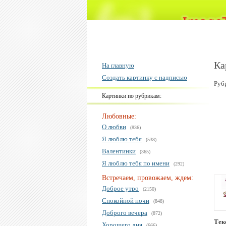
Ка
На главную
Создать картинку с надписью
Руб
Картинки по рубрикам:
Любовные:
О любви
(836)
Я люблю тебя
(538)
Валентинки
(365)
Я люблю тебя по имени
(292)
Встречаем, провожаем, ждем:
Доброе утро
(2150)
Спокойной ночи
(848)
Доброго вечера
(872)
Тек
Хорошего дня
(666)