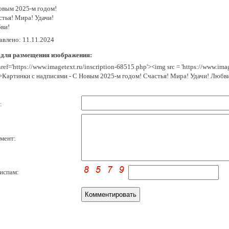
овым 2025-м годом!
стья! Мира! Удачи!
ви!
авлено: 11.11.2024
 для размещения изображения:
href='https://www.imagetext.ru/inscription-68515.php'><img src = 'https://www.im
>Картинки с надписями - С Новым 2025-м годом! Счастья! Мира! Удачи! Любв
:
мент:
испам: