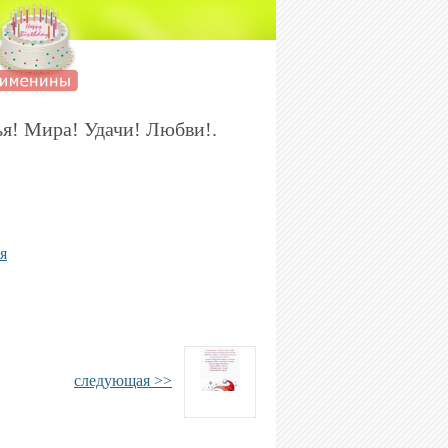
я! Мира! Удачи! Любви!.
я
следующая >>