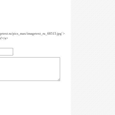
agetext.ru/pics_max/imagetext_ru_68515.jpg' >
и!</a>