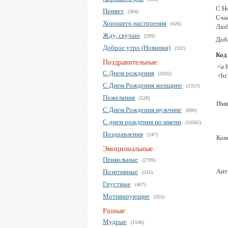
С Н
Привет
(364)
Сча
Хорошего настроения
(426)
Люб
Жду, скучаю
(299)
Доб
Доброе утро (Новинки)
(102)
Код
Поздравительные:
<a 
С Днем рождения
(1032)
<br
С Днем Рождения женщине
(1313)
Пожелания
(528)
Имя
С Днем Рождения мужчине
(600)
С днем рождения по имени
(10565)
Поздравления
(247)
Ком
Эмоциональные:
Прикольные
(2799)
Ант
Позитивные
(316)
Грустные
(407)
Мотивирующие
(355)
Разные:
Мудрые
(1546)