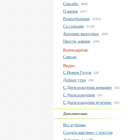
Спасибо
(600)
О жизни
(557)
Разнообразные
(1351)
Со стихами
(1119)
Хороших выходных
(262)
Прости, извини
(334)
Календарные:
Список
Видео:
С Новым Годом
(50)
Доброе утро
(39)
С Днем рождения женщине
(35)
С Днем рождения
(35)
С Днем рождения мужчине
(35)
Дополнительно:
Все рубрики
Создать картинку с текстом
Добавить на сайт