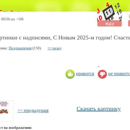
68330 шт. +106
ртинки с надписями, С Новым 2025-м годом! Счасть
рика:
Поздравления
(150)
<< назад
нравится
не нравитс
Скачать картинку
<< предыдущая
ст на изображении: