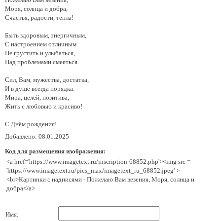
Моря, солнца и добра,
Счастья, радости, тепла!
Быть здоровым, энергичным,
С настроением отличным.
Не грустить и улыбаться,
Над проблемами смеяться.
Сил, Вам, мужества, достатка,
И в душе всегда порядка.
Мира, целей, позитива,
Жить с любовью и красиво!
С Днём рождения!
Добавлено: 08.01.2025
Код для размещения изображения:
<a href='https://www.imagetext.ru/inscription-68852.php'><img src =
'https://www.imagetext.ru/pics_max/imagetext_ru_68852.jpeg' >
<br>Картинки с надписями - Пожелаю Вам везения, Моря, солнца и
добра</a>
Имя: