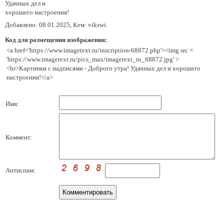
Удачных дел и
хорошего настроения!
Добавлено: 08.01.2025, Кем: vikswi.
Код для размещения изображения:
<a href='https://www.imagetext.ru/inscription-68872.php'><img src =
'https://www.imagetext.ru/pics_max/imagetext_ru_68872.jpg' >
<br>Картинки с надписями - Доброго утра! Удачных дел и хорошего
настроения!</a>
Имя:
Коммент:
Антиспам: