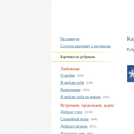
Ка
На главную
Создать картинку с надписью
Руб
Картинки по рубрикам:
Любовные:
О любви
(836)
Я люблю тебя
(538)
Валентинки
(365)
Я люблю тебя по имени
(292)
Встречаем, провожаем, ждем:
Доброе утро
(2150)
Спокойной ночи
(848)
Доброго вечера
(872)
Хорошего дня
(666)