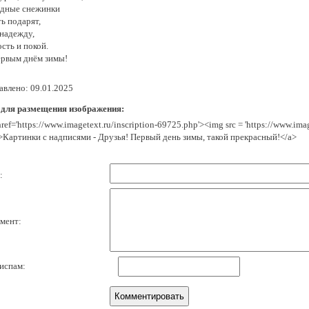
здные снежинки
ь подарят,
 надежду,
сть и покой.
ервым днём зимы!
авлено: 09.01.2025
 для размещения изображения:
href='https://www.imagetext.ru/inscription-69725.php'><img src = 'https://www.im
>Картинки с надписями - Друзья! Первый день зимы, такой прекрасный!</a>
:
мент:
испам: