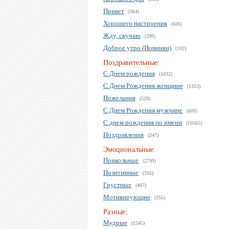
Привет
(364)
Хорошего настроения
(426)
Жду, скучаю
(299)
Доброе утро (Новинки)
(102)
Поздравительные:
С Днем рождения
(1032)
С Днем Рождения женщине
(1313)
Пожелания
(528)
С Днем Рождения мужчине
(600)
С днем рождения по имени
(10565)
Поздравления
(247)
Эмоциональные:
Прикольные
(2799)
Позитивные
(316)
Грустные
(407)
Мотивирующие
(355)
Разные:
Мудрые
(1545)