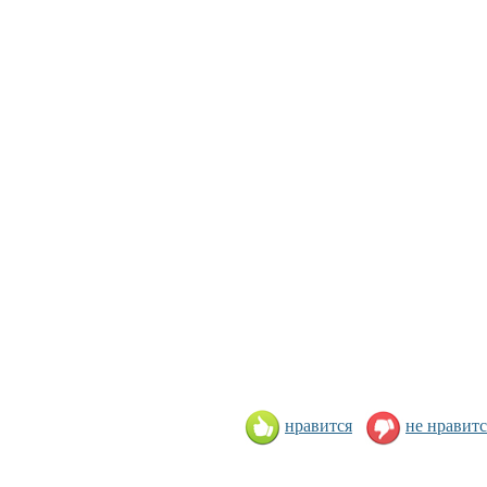
нравится
не нравитс