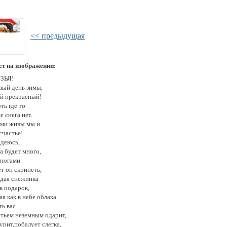
<< предыдущая
ст на изображении:
ЗЬЯ!
вый день зимы,
ой прекрасный!
ть где то
е снега нет.
ами живы мы и
счастье!
адеюсь,
а будет много,
 ногами
т он скрипеть,
дая снежинка
в подарок,
ая как в небе облака.
ть вас
стьем неземным одарит,
урит,побалует слегка,