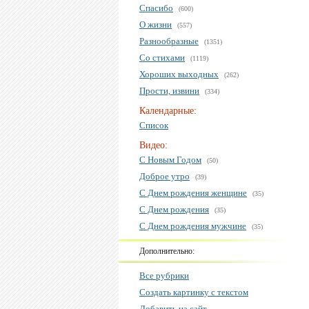
Спасибо
(600)
О жизни
(557)
Разнообразные
(1351)
Со стихами
(1119)
Хороших выходных
(262)
Прости, извини
(334)
Календарные:
Список
Видео:
С Новым Годом
(50)
Доброе утро
(39)
С Днем рождения женщине
(35)
С Днем рождения
(35)
С Днем рождения мужчине
(35)
Дополнительно:
Все рубрики
Создать картинку с текстом
Добавить на сайт