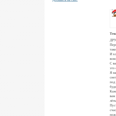
Тек
ДРУ
Пер
так
И хо
вовс
С в
это 
Я н
снег
под
буде
Каж
вам 
лёгк
Пус
сча
пож