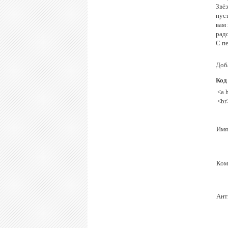
Звё
пуст
вам
радо
С п
Доб
Код
<a 
<br
Имя
Ком
Ант