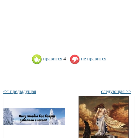
нравится
4
не нравится
<< предыдущая
следующая >>