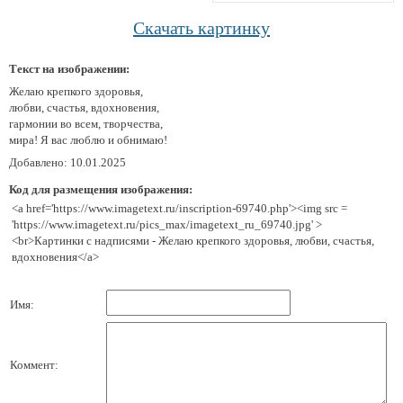
Скачать картинку
Текст на изображении:
Желаю крепкого здоровья,
любви, счастья, вдохновения,
гармонии во всем, творчества,
мира! Я вас люблю и обнимаю!
Добавлено: 10.01.2025
Код для размещения изображения:
<a href='https://www.imagetext.ru/inscription-69740.php'><img src =
'https://www.imagetext.ru/pics_max/imagetext_ru_69740.jpg' >
<br>Картинки с надписями - Желаю крепкого здоровья, любви, счастья,
вдохновения</a>
Имя:
Коммент: