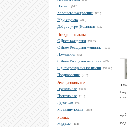
Привет
(364)
Хорошего настроения
(426)
Жду, скучаю
(299)
Доброе утро (Новинки)
(102)
Поздравительные:
С Днем рождения
(1032)
С Днем Рождения женщине
(1313)
Пожелания
(528)
С Днем Рождения мужчине
(600)
С днем рождения по имени
(10565)
Поздравления
(247)
Эмоциональные:
Тек
Прикольные
(2800)
Рад
Позитивные
(316)
с к
Грустные
(407)
Мотивирующие
(355)
Доба
Разные:
Код
Мудрые
(1546)