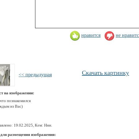
нравится
не нравитс
Скачать картинку
<< предыдущая
ст на изображении:
 что познакомился
аждым из Вас)
влено: 19.02.2025, Кем: Ннн.
 для размещения изображения: