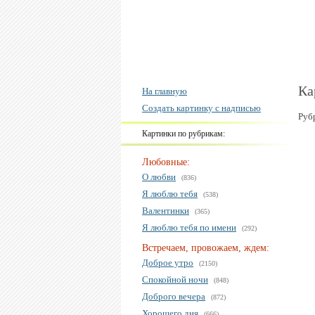
Ка
На главную
Создать картинку с надписью
Руб
Картинки по рубрикам:
Любовные:
О любви
(836)
Я люблю тебя
(538)
Валентинки
(365)
Я люблю тебя по имени
(292)
Встречаем, провожаем, ждем:
Доброе утро
(2150)
Спокойной ночи
(848)
Доброго вечера
(872)
Хорошего дня
(666)