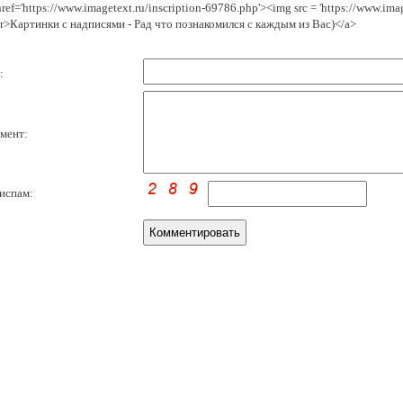
href='https://www.imagetext.ru/inscription-69786.php'><img src = 'https://www.im
r>Картинки с надписями - Рад что познакомился с каждым из Вас)</a>
:
мент:
испам: