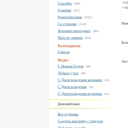
<a 
Спасибо
(600)
><b
О жизни
(557)
Разнообразные
(1351)
Имя
Со стихами
(1119)
Хороших выходных
(262)
Прости, извини
(334)
Ком
Календарные:
Список
Видео:
Ант
С Новым Годом
(50)
Доброе утро
(39)
С Днем рождения женщине
(35)
С Днем рождения
(35)
С Днем рождения мужчине
(35)
Дополнительно:
Все рубрики
Создать картинку с текстом
Добавить на сайт