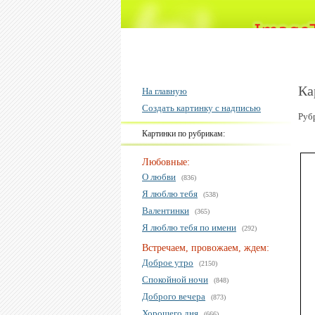
Ка
На главную
Создать картинку с надписью
Руб
Картинки по рубрикам:
Любовные:
О любви
(836)
Я люблю тебя
(538)
Валентинки
(365)
Я люблю тебя по имени
(292)
Встречаем, провожаем, ждем:
Доброе утро
(2150)
Спокойной ночи
(848)
Доброго вечера
(873)
Хорошего дня
(666)