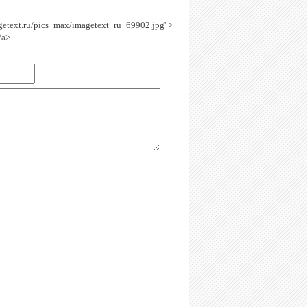
agetext.ru/pics_max/imagetext_ru_69902.jpg' >
/a>