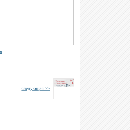
я
следующая >>