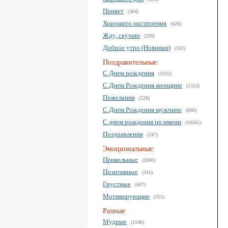
Привет
(364)
Хорошего настроения
(426)
Жду, скучаю
(299)
Доброе утро (Новинки)
(102)
Поздравительные:
С Днем рождения
(1032)
С Днем Рождения женщине
(1313)
Пожелания
(528)
С Днем Рождения мужчине
(600)
С днем рождения по имени
(10565)
Поздравления
(247)
Эмоциональные:
Прикольные
(2800)
Позитивные
(316)
Грустные
(407)
Мотивирующие
(355)
Разные:
Мудрые
(1546)