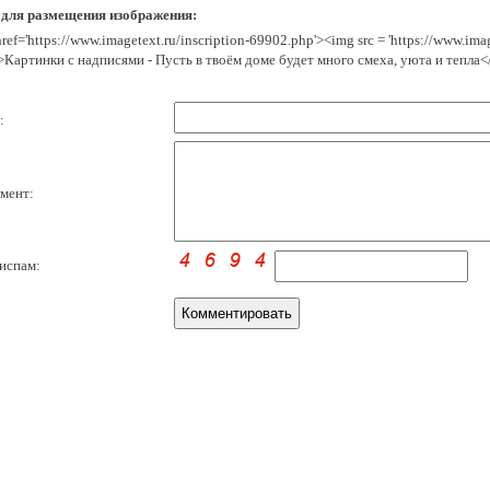
 для размещения изображения:
href='https://www.imagetext.ru/inscription-69902.php'><img src = 'https://www.im
>Картинки с надписями - Пусть в твоём доме будет много смеха, уюта и тепла<
:
мент:
испам: