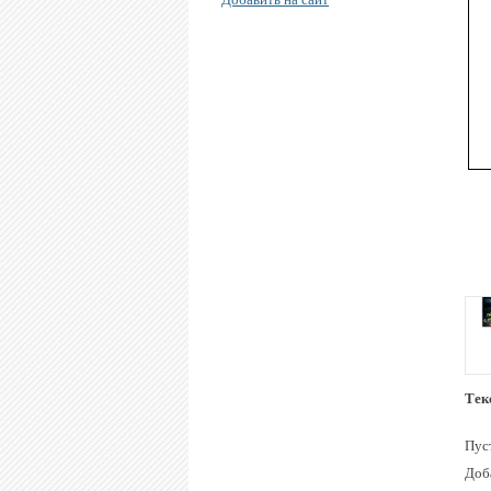
Тек
Пуст
Доб