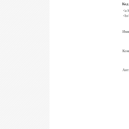
Код
<a 
<br
Имя
Ком
Ант