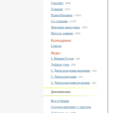
Спасибо
(600)
О жизни
(557)
Разнообразные
(1351)
Со стихами
(1119)
Хороших выходных
(262)
Прости, извини
(334)
Календарные:
Список
Видео:
С Новым Годом
(50)
Доброе утро
(39)
С Днем рождения женщине
(35)
С Днем рождения
(35)
С Днем рождения мужчине
(35)
Дополнительно:
Все рубрики
Создать картинку с текстом
Добавить на сайт