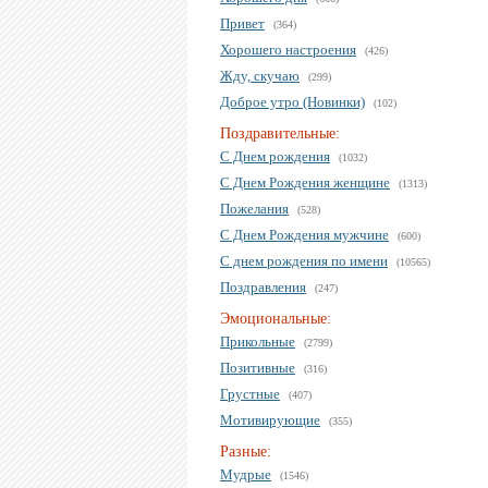
Привет
(364)
Хорошего настроения
(426)
Жду, скучаю
(299)
Доброе утро (Новинки)
(102)
Поздравительные:
С Днем рождения
(1032)
С Днем Рождения женщине
(1313)
Пожелания
(528)
С Днем Рождения мужчине
(600)
С днем рождения по имени
(10565)
Поздравления
(247)
Эмоциональные:
Прикольные
(2799)
Позитивные
(316)
Грустные
(407)
Мотивирующие
(355)
Разные:
Мудрые
(1546)