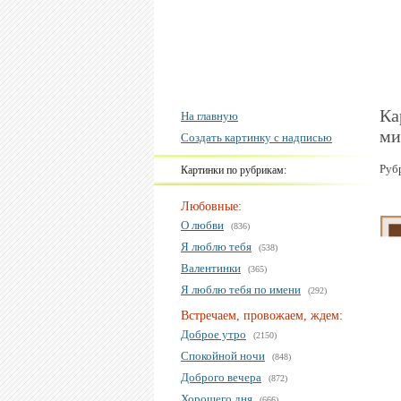
Ка
На главную
ми
Создать картинку с надписью
Руб
Картинки по рубрикам:
Любовные:
О любви
(836)
Я люблю тебя
(538)
Валентинки
(365)
Я люблю тебя по имени
(292)
Встречаем, провожаем, ждем:
Доброе утро
(2150)
Спокойной ночи
(848)
Доброго вечера
(872)
Хорошего дня
(666)