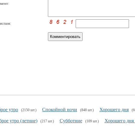
мент:
испам:
рое утро
Спокойной ночи
Хорошего дня
(2150 шт.)
(848 шт.)
(6
рое утро (летние)
Субботние
Хорошего дня
(217 шт.)
(109 шт.)