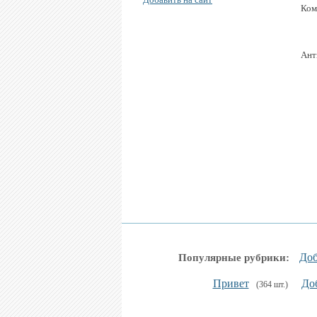
Ком
Ант
Доб
Популярные рубрики:
Привет
Доб
(364 шт.)