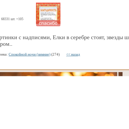
68331 шт. +105
ртинки с надписями, Елки в серебре стоят, звезды 
ром..
рика:
Спокойной ночи (зимние)
(274)
<< назад