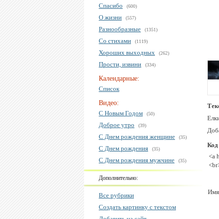
Спасибо
(600)
О жизни
(557)
Разнообразные
(1351)
Со стихами
(1119)
Хороших выходных
(262)
Прости, извини
(334)
Календарные:
Список
Видео:
Тек
С Новым Годом
(50)
Елки
Доброе утро
(39)
Доб
С Днем рождения женщине
(35)
Код
С Днем рождения
(35)
<a 
С Днем рождения мужчине
(35)
<br
Дополнительно:
Имя
Все рубрики
Создать картинку с текстом
Добавить на сайт