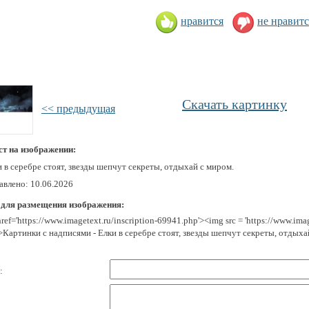
нравится
не нравитс
Скачать картинку
<< предыдущая
ст на изображении:
 в серебре стоят, звезды шепчут секреты, отдыхай с миром.
авлено: 10.06.2026
 для размещения изображения:
href='https://www.imagetext.ru/inscription-69941.php'><img src = 'https://www.im
>Картинки с надписями - Елки в серебре стоят, звезды шепчут секреты, отдыха
: