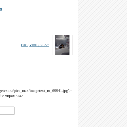
я
следующая >>
agetext.ru/pics_max/imagetext_ru_69941.jpg' >
й с миром.</a>