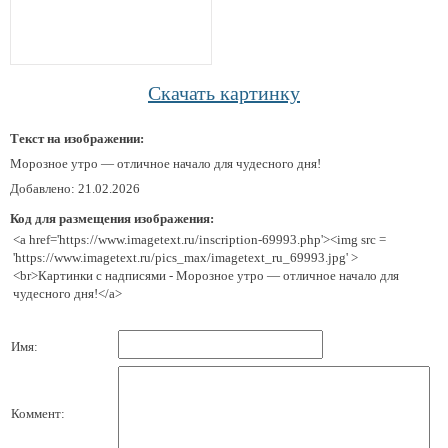
Скачать картинку
Текст на изображении:
Морозное утро — отличное начало для чудесного дня!
Добавлено: 21.02.2026
Код для размещения изображения:
<a href='https://www.imagetext.ru/inscription-69993.php'><img src =
'https://www.imagetext.ru/pics_max/imagetext_ru_69993.jpg' >
<br>Картинки с надписями - Морозное утро — отличное начало для
чудесного дня!</a>
Имя:
Коммент: