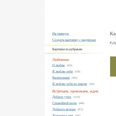
Ка
На главную
Создать картинку с надписью
Руб
Картинки по рубрикам:
Любовные:
О любви
(836)
Я люблю тебя
(538)
Валентинки
(365)
Я люблю тебя по имени
(292)
Встречаем, провожаем, ждем:
Доброе утро
(2150)
Спокойной ночи
(848)
Доброго вечера
(873)
Хорошего дня
(666)