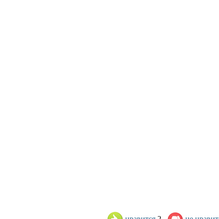
нравится
2
не нравит