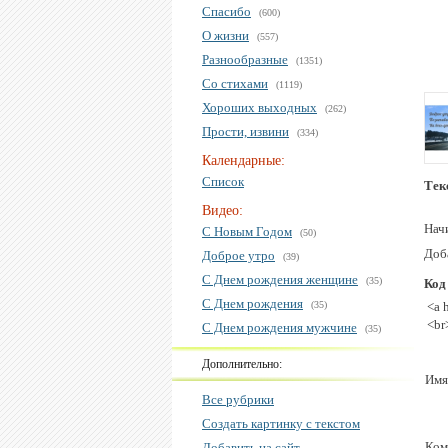
Спасибо
(600)
О жизни
(557)
Разнообразные
(1351)
Со стихами
(1119)
Хороших выходных
(262)
Прости, извини
(334)
Календарные:
Список
Тек
Видео:
Начи
С Новым Годом
(50)
Доб
Доброе утро
(39)
С Днем рождения женщине
(35)
Код
С Днем рождения
(35)
<a 
<br
С Днем рождения мужчине
(35)
Дополнительно:
Имя
Все рубрики
Создать картинку с текстом
Ком
Добавить на сайт