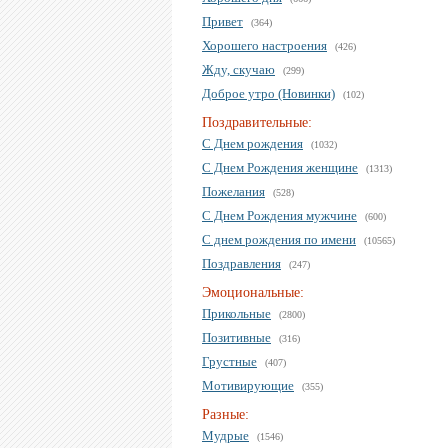
Привет
(364)
Хорошего настроения
(426)
Жду, скучаю
(299)
Доброе утро (Новинки)
(102)
Поздравительные:
С Днем рождения
(1032)
С Днем Рождения женщине
(1313)
Пожелания
(528)
С Днем Рождения мужчине
(600)
С днем рождения по имени
(10565)
Поздравления
(247)
Эмоциональные:
Прикольные
(2800)
Позитивные
(316)
Грустные
(407)
Мотивирующие
(355)
Разные:
Мудрые
(1546)