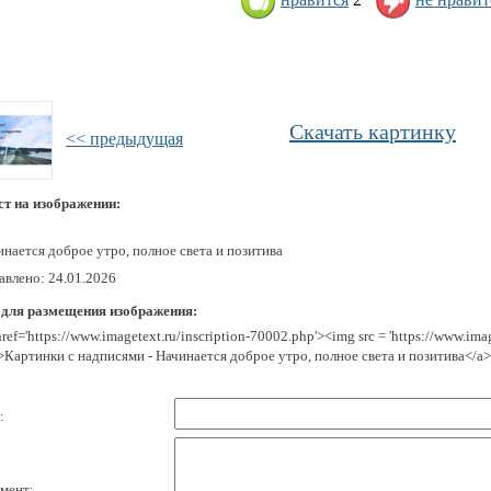
Скачать картинку
<< предыдущая
ст на изображении:
нается доброе утро, полное света и позитива
авлено: 24.01.2026
 для размещения изображения:
href='https://www.imagetext.ru/inscription-70002.php'><img src = 'https://www.im
>Картинки с надписями - Начинается доброе утро, полное света и позитива</a>
:
мент: