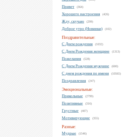
Привет
(364)
Хорошего настроения
(426)
Жду, скучаю
(299)
Доброе утро (Новинки)
(102)
Поздравительные:
С Днем рождения
(1032)
С Днем Рождения женщине
(1313)
Пожелания
(528)
С Днем Рождения мужчине
(600)
С днем рождения по имени
(10565)
Поздравления
(247)
Эмоциональные:
Прикольные
(2799)
Позитивные
(316)
Грустные
(407)
Мотивирующие
(355)
Разные:
Мудрые
(1546)