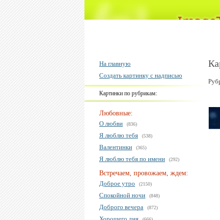
Ка
На главную
Создать картинку с надписью
Руб
Картинки по рубрикам:
Любовные:
О любви
(836)
Я люблю тебя
(538)
Валентинки
(365)
Я люблю тебя по имени
(292)
Встречаем, провожаем, ждем:
Доброе утро
(2150)
Спокойной ночи
(848)
Доброго вечера
(872)
Хорошего дня
(666)