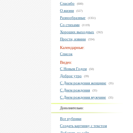
Спасибо
(600)
О жизни
(557)
Разнообразные
(1351)
Со стихами
(1119)
Хороших выходных
(262)
Прости, извини
(334)
Календарные:
Список
Видео:
С Новым Годом
(50)
Доброе утро
(39)
С Днем рождения женщине
(35)
С Днем рождения
(35)
С Днем рождения мужчине
(35)
Дополнительно:
Все рубрики
Создать картинку с текстом
Добавить на сайт