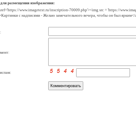
 для размещения изображения:
href='https://www.imagetext.ru/inscription-70009.php'><img src = 'https://www.im
>Картинки с надписями - Желаю замечательного вечера, чтобы он был ярким</
:
мент:
испам: