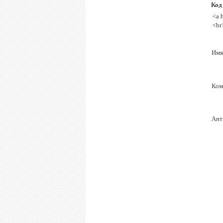
Код
<a 
<br
Имя
Ком
Ант