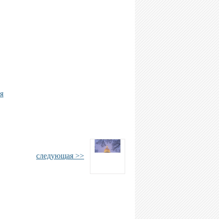
я
следующая >>