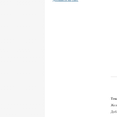
Тек
Жел
Доб