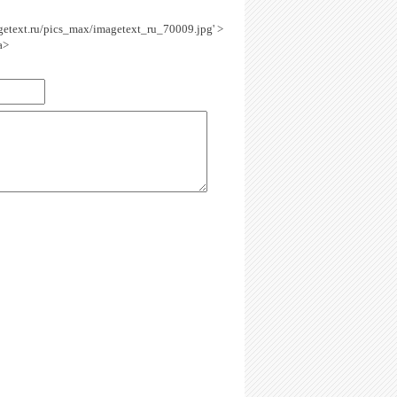
agetext.ru/pics_max/imagetext_ru_70009.jpg' >
a>