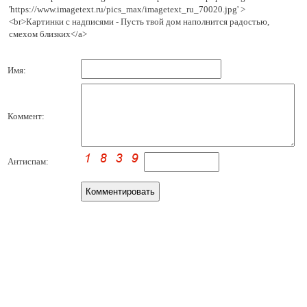
'https://www.imagetext.ru/pics_max/imagetext_ru_70020.jpg' >
<br>Картинки с надписями - Пусть твой дом наполнится радостью,
смехом близких</a>
Имя:
Коммент:
Антиспам: