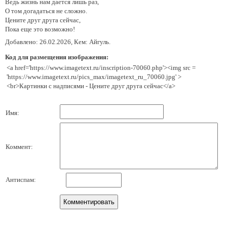
Ведь жизнь нам дается лишь раз,
О том догадаться не сложно.
Цените друг друга сейчас,
Пока еще это возможно!
Добавлено: 26.02.2026, Кем: Айгуль.
Код для размещения изображения:
<a href='https://www.imagetext.ru/inscription-70060.php'><img src =
'https://www.imagetext.ru/pics_max/imagetext_ru_70060.jpg' >
<br>Картинки с надписями - Цените друг друга сейчас</a>
Имя:
Коммент:
Антиспам: