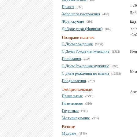
С Д
Привет
(364)
Доб
Хорошего настроения
(426)
Жду, скучаю
Код
(299)
Доброе утро (Новинки)
<a 
(102)
<br
Поздравительные:
С Днем рождения
(1032)
С Днем Рождения женщине
Имя
(1313)
Пожелания
(528)
С Днем Рождения мужчине
(600)
Ком
С днем рождения по имени
(10565)
Поздравления
(247)
Эмоциональные:
Ант
Прикольные
(2799)
Позитивные
(316)
Грустные
(407)
Мотивирующие
(355)
Разные:
Мудрые
(1546)