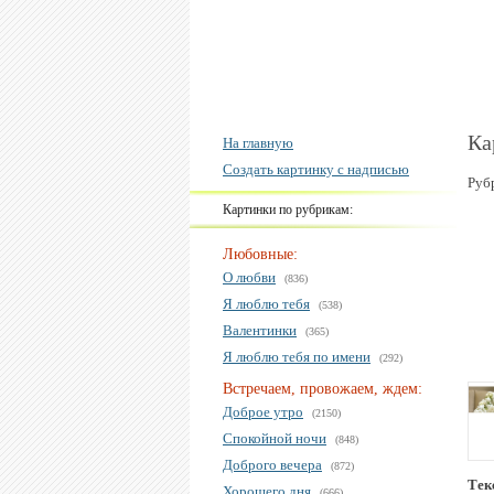
Ка
На главную
Создать картинку с надписью
Руб
Картинки по рубрикам:
Любовные:
О любви
(836)
Я люблю тебя
(538)
Валентинки
(365)
Я люблю тебя по имени
(292)
Встречаем, провожаем, ждем:
Доброе утро
(2150)
Спокойной ночи
(848)
Доброго вечера
(872)
Тек
Хорошего дня
(666)