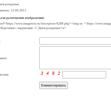
нем рожденья
авлено: 21.04.2015
 для размещения изображения:
href='https://www.imagetext.ru/inscription-8288.php'><img src = 'https://www.ima
>Картинки с надписями - С Днем рожденья</a>
:
мент:
испам: