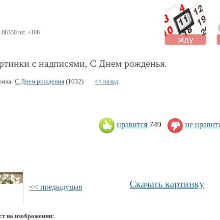
68330 шт. +106
ртинки с надписями, С Днем рожденья.
рика:
С Днем рождения
(1032)
<< назад
нравится
749
не нравит
Скачать картинку
<< предыдущая
ст на изображении: