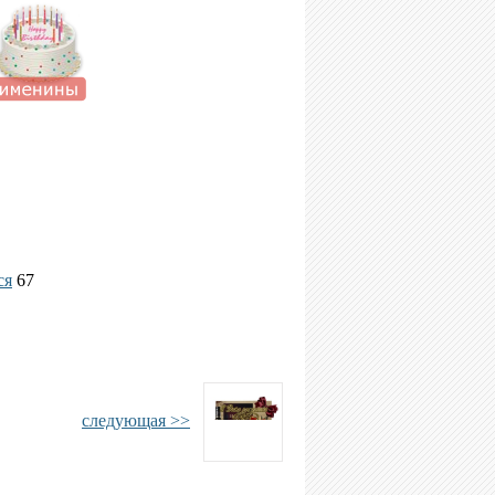
ся
67
следующая >>