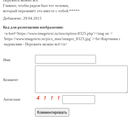
Пережить можно всё.
Главное, чтобы рядом был тот человек,
который переживёт это вместе с тобой.*****
Добавлено: 29.04.2015
Код для размещения изображения:
<a href='https://www.imagetext.ru/inscription-8325.php'><img src =
'https://www.imagetext.ru/pics_max/images_8325.jpg' ><br>Картинки с
надписями - Пережить можно всё</a>
Имя:
Коммент:
Антиспам: