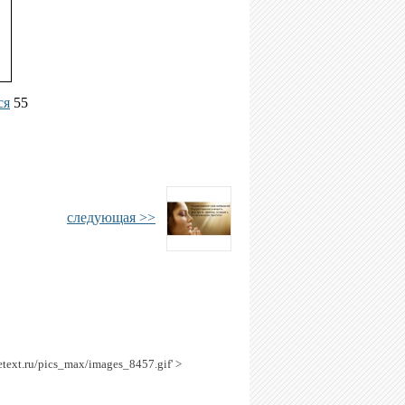
ся
55
следующая >>
etext.ru/pics_max/images_8457.gif' >