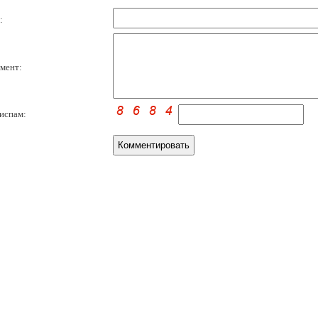
:
мент:
испам: