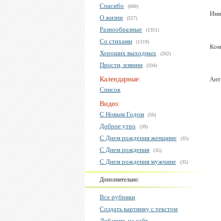
Спасибо
(600)
Имя
О жизни
(557)
Разнообразные
(1351)
Со стихами
(1119)
Ком
Хороших выходных
(262)
Прости, извини
(334)
Календарные:
Ант
Список
Видео:
С Новым Годом
(50)
Доброе утро
(39)
С Днем рождения женщине
(35)
С Днем рождения
(35)
С Днем рождения мужчине
(35)
Дополнительно:
Все рубрики
Создать картинку с текстом
Добавить на сайт