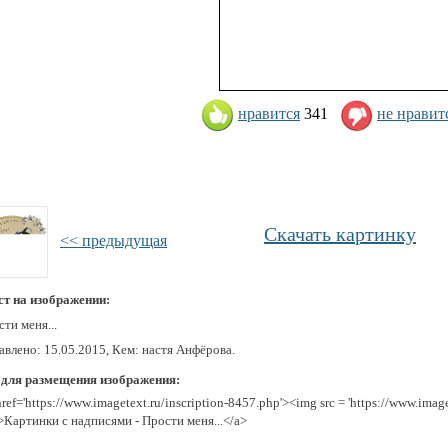
нравится
341
не нравит
Скачать картинку
<< предыдущая
ст на изображении:
ти меня...
авлено: 15.05.2015, Кем: настя Анфёрова.
 для размещения изображения:
href='https://www.imagetext.ru/inscription-8457.php'><img src = 'https://www.imag
>Картинки с надписями - Прости меня...</a>