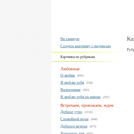
Ка
На главную
Создать картинку с надписью
Руб
Картинки по рубрикам:
Любовные:
О любви
(836)
Я люблю тебя
(538)
Валентинки
(365)
Я люблю тебя по имени
(292)
Встречаем, провожаем, ждем:
Доброе утро
(2150)
Спокойной ночи
(848)
Доброго вечера
(873)
Хорошего дня
(666)