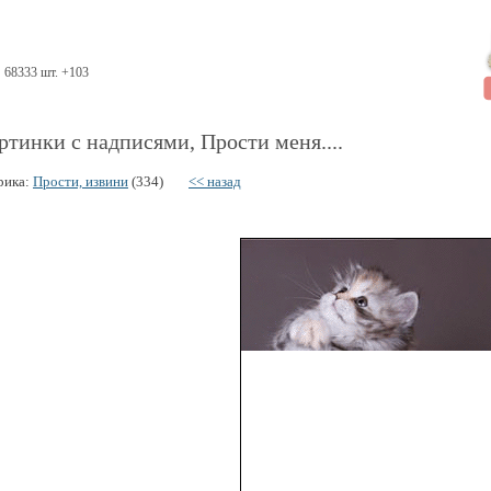
68333 шт. +103
ртинки с надписями, Прости меня....
рика:
Прости, извини
(334)
<< назад