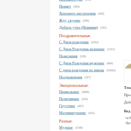
Привет
(364)
Хорошего настроения
(426)
Жду, скучаю
(299)
Доброе утро (Новинки)
(102)
Поздравительные:
С Днем рождения
(1032)
С Днем Рождения женщине
(1313)
Пожелания
(528)
С Днем Рождения мужчине
(600)
С днем рождения по имени
(10565)
Поздравления
(247)
Эмоциональные:
Тек
Прикольные
(2800)
Прос
Позитивные
(316)
Доб
Грустные
(407)
Код
Мотивирующие
(355)
<a 
Разные:
<br
Мудрые
(1546)