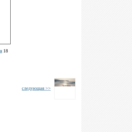
я
18
следующая >>