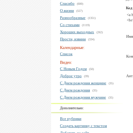
Спасибо
(600)
Код
О жизни
(557)
<a 
Разнообразные
(1351)
<br
Со стихами
(1119)
Хороших выходных
(262)
Имя
Прости, извини
(334)
Календарные:
Список
Ком
Видео:
С Новым Годом
(50)
Доброе утро
Ант
(39)
С Днем рождения женщине
(35)
С Днем рождения
(35)
С Днем рождения мужчине
(35)
Дополнительно:
Все рубрики
Создать картинку с текстом
Добавить на сайт