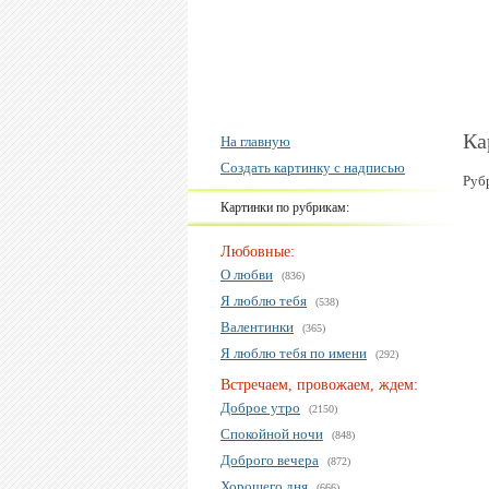
Ка
На главную
Создать картинку с надписью
Руб
Картинки по рубрикам:
Любовные:
О любви
(836)
Я люблю тебя
(538)
Валентинки
(365)
Я люблю тебя по имени
(292)
Встречаем, провожаем, ждем:
Доброе утро
(2150)
Спокойной ночи
(848)
Доброго вечера
(872)
Хорошего дня
(666)