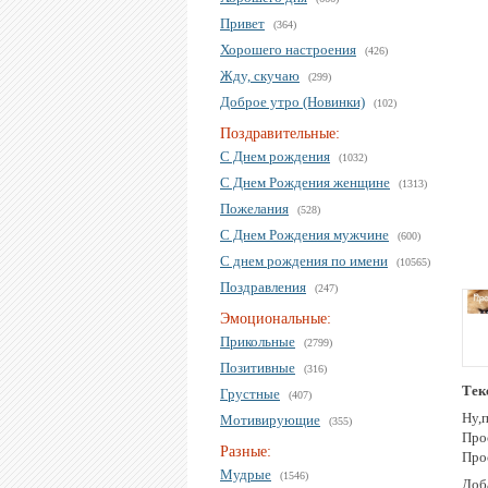
Привет
(364)
Хорошего настроения
(426)
Жду, скучаю
(299)
Доброе утро (Новинки)
(102)
Поздравительные:
С Днем рождения
(1032)
С Днем Рождения женщине
(1313)
Пожелания
(528)
С Днем Рождения мужчине
(600)
С днем рождения по имени
(10565)
Поздравления
(247)
Эмоциональные:
Прикольные
(2799)
Позитивные
(316)
Тек
Грустные
(407)
Ну,п
Мотивирующие
(355)
Прос
Разные:
Прос
Мудрые
(1546)
Доб