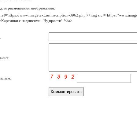
 для размещения изображения:
href='https://www.imagetext.ru/inscription-8962.php'><img src = 'https://www.ima
>Картинки с надписями - Ну,прости!!!</a>
:
мент:
испам: