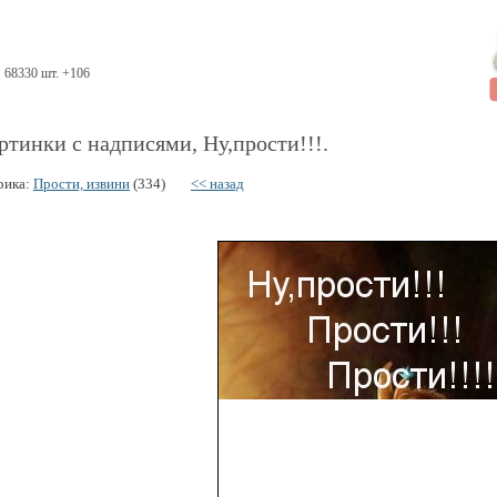
68330 шт. +106
ртинки с надписями, Ну,прости!!!.
рика:
Прости, извини
(334)
<< назад