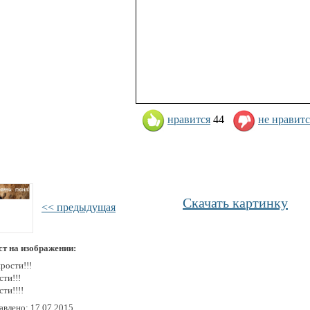
нравится
44
не нравитс
Скачать картинку
<< предыдущая
ст на изображении:
рости!!!
ти!!!
ти!!!!
авлено: 17.07.2015