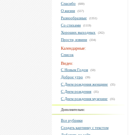
Спасибо
(600)
О жизни
(557)
Разнообразные
(1351)
Со стихами
(1119)
Хороших выходных
(262)
Прости, извини
(334)
Календарные:
Список
Видео:
С Новым Годом
(50)
Доброе утро
(39)
С Днем рождения женщине
(35)
С Днем рождения
(35)
С Днем рождения мужчине
(35)
Дополнительно:
Все рубрики
Создать картинку с текстом
Добавить на сайт