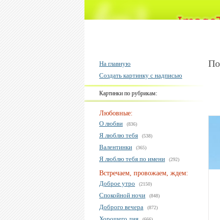
По
На главную
Создать картинку с надписью
Картинки по рубрикам:
Любовные:
О любви
(836)
Я люблю тебя
(538)
Валентинки
(365)
Я люблю тебя по имени
(292)
Встречаем, провожаем, ждем:
Доброе утро
(2150)
Спокойной ночи
(848)
Доброго вечера
(872)
Хорошего дня
(666)