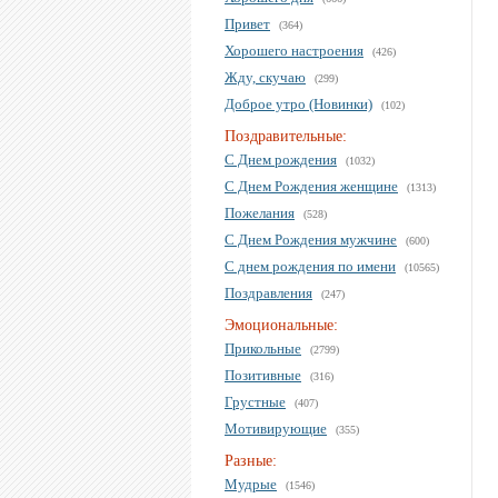
Привет
(364)
Хорошего настроения
(426)
Жду, скучаю
(299)
Доброе утро (Новинки)
(102)
Поздравительные:
С Днем рождения
(1032)
С Днем Рождения женщине
(1313)
Пожелания
(528)
С Днем Рождения мужчине
(600)
С днем рождения по имени
(10565)
Поздравления
(247)
Эмоциональные:
Прикольные
(2799)
Позитивные
(316)
Грустные
(407)
Мотивирующие
(355)
Разные:
Мудрые
(1546)