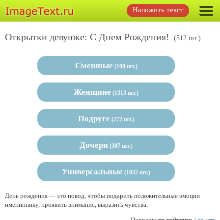
Наложить текст
Открытки девушке: С Днем Рождения!
(512 шт.)
Смешные
(100 шт.)
Женщине
(1313 шт.)
Подруге
(272 шт.)
Дочери
(307 шт.)
Универсальные
(1032 шт.)
День рождения — это повод, чтобы подарить положительные эмоции
имениннику, проявить внимание, выразить чувства.
Порядок:
по рейтингу
/