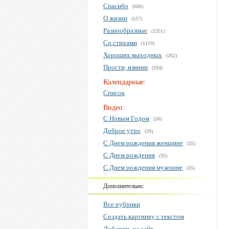
Спасибо
(600)
О жизни
(557)
Разнообразные
(1351)
Со стихами
(1119)
Хороших выходных
(262)
Прости, извини
(334)
Календарные:
Список
Видео:
С Новым Годом
(50)
Доброе утро
(39)
С Днем рождения женщине
(35)
С Днем рождения
(35)
С Днем рождения мужчине
(35)
Дополнительно:
Все рубрики
Создать картинку с текстом
Добавить на сайт