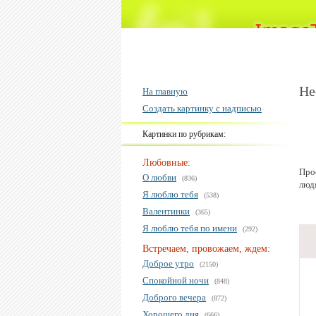
Не
На главную
Создать картинку с надписью
Картинки по рубрикам:
Любовные:
Про
О любви
(836)
люд
Я люблю тебя
(538)
Валентинки
(365)
Я люблю тебя по имени
(292)
Встречаем, провожаем, ждем:
Доброе утро
(2150)
Спокойной ночи
(848)
Доброго вечера
(872)
Хорошего дня
(666)