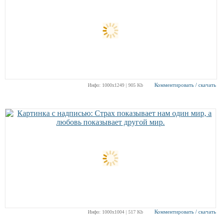
Комментировать / скачать
Инфо: 1000х1249 | 905 Kb
Комментировать / скачать
Инфо: 1000х1004 | 517 Kb