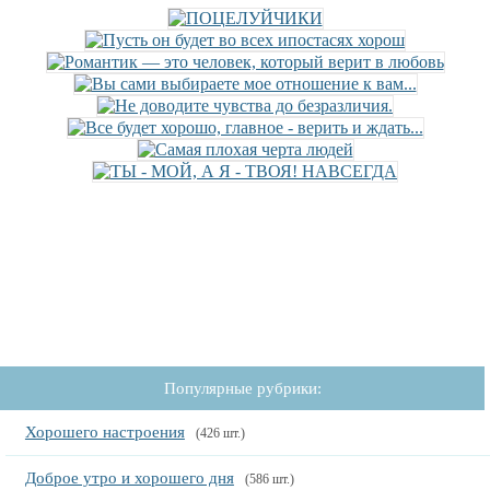
Популярные рубрики:
Хорошего настроения
(426 шт.)
Доброе утро и хорошего дня
(586 шт.)