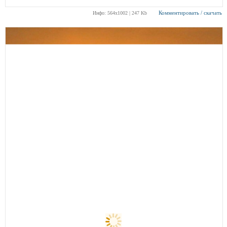
Комментировать / скачать
Инфо: 564х1002 | 247 Kb