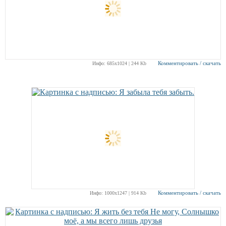
Комментировать / скачать
Инфо: 685х1024 | 244 Kb
РЕКЛАМА
РЕКЛАМА
РЕКЛАМА
РЕКЛАМА
РЕКЛАМА
РЕКЛАМА
РЕКЛАМА
РЕКЛАМА
Комментировать / скачать
Инфо: 1000х1247 | 914 Kb