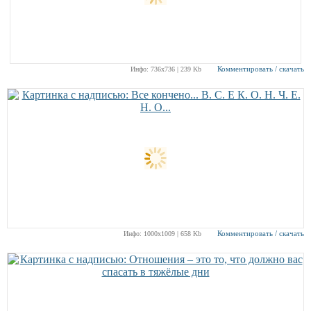
Комментировать / скачать
Инфо: 736х736 | 239 Kb
Комментировать / скачать
Инфо: 1000х1009 | 658 Kb