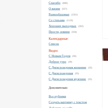
Спасибо
(600)
О жизни
(557)
Разнообразные
(1351)
Со стихами
(1119)
Хороших выходных
(262)
Прости, извини
(334)
Календарные:
Список
Видео:
С Новым Годом
(50)
Доброе утро
(39)
С Днем рождения женщине
(35)
С Днем рождения
(35)
С Днем рождения мужчине
(35)
Дополнительно:
Все рубрики
Создать картинку с текстом
Добавить на сайт