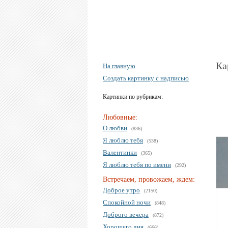
Ка
На главную
Создать картинку с надписью
Картинки по рубрикам:
Любовные:
О любви
(836)
Я люблю тебя
(538)
Валентинки
(365)
Я люблю тебя по имени
(292)
Встречаем, провожаем, ждем:
Доброе утро
(2150)
Спокойной ночи
(848)
Доброго вечера
(872)
Хорошего дня
(666)