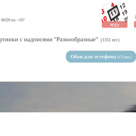
68329 шт. +107
ртинки с надписями "Разнообразные"
(1351 шт.)
Обои для телефона
(173 шт.)