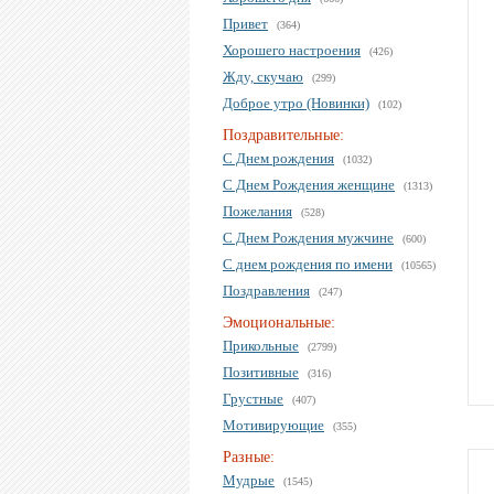
Привет
(364)
Хорошего настроения
(426)
Жду, скучаю
(299)
Доброе утро (Новинки)
(102)
Поздравительные:
С Днем рождения
(1032)
С Днем Рождения женщине
(1313)
Пожелания
(528)
С Днем Рождения мужчине
(600)
С днем рождения по имени
(10565)
Поздравления
(247)
Эмоциональные:
Прикольные
(2799)
Позитивные
(316)
Грустные
(407)
Мотивирующие
(355)
Разные:
Мудрые
(1545)