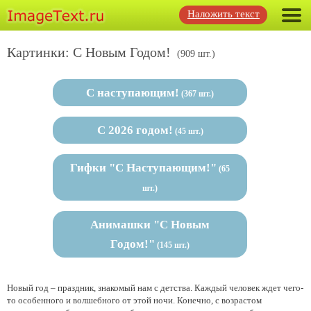
Наложить текст
Картинки: С Новым Годом!
(909 шт.)
С наступающим!
(367 шт.)
С 2026 годом!
(45 шт.)
Гифки "С Наступающим!"
(65
шт.)
Анимашки "С Новым
Годом!"
(145 шт.)
Новый год – праздник, знакомый нам с детства. Каждый человек ждет чего-
то особенного и волшебного от этой ночи. Конечно, с возрастом