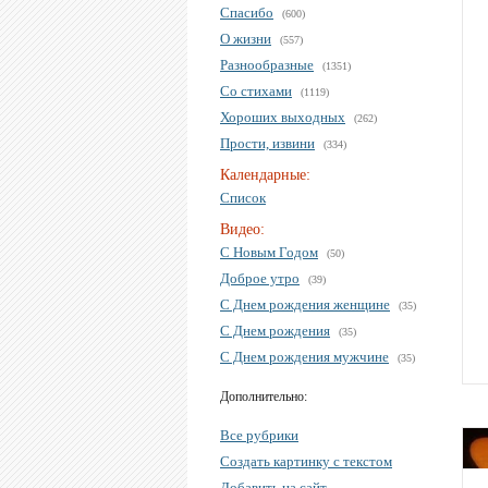
Спасибо
(600)
О жизни
(557)
Разнообразные
(1351)
Со стихами
(1119)
Хороших выходных
(262)
Прости, извини
(334)
Календарные:
Список
Видео:
С Новым Годом
(50)
Доброе утро
(39)
С Днем рождения женщине
(35)
С Днем рождения
(35)
С Днем рождения мужчине
(35)
Дополнительно:
Все рубрики
Создать картинку с текстом
Добавить на сайт