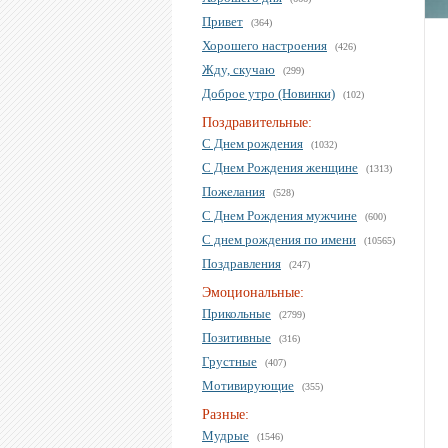
Привет
(364)
Хорошего настроения
(426)
Жду, скучаю
(299)
Доброе утро (Новинки)
(102)
Поздравительные:
С Днем рождения
(1032)
С Днем Рождения женщине
(1313)
Пожелания
(528)
С Днем Рождения мужчине
(600)
С днем рождения по имени
(10565)
Поздравления
(247)
Эмоциональные:
Прикольные
(2799)
Позитивные
(316)
Грустные
(407)
Мотивирующие
(355)
Разные:
Мудрые
(1546)