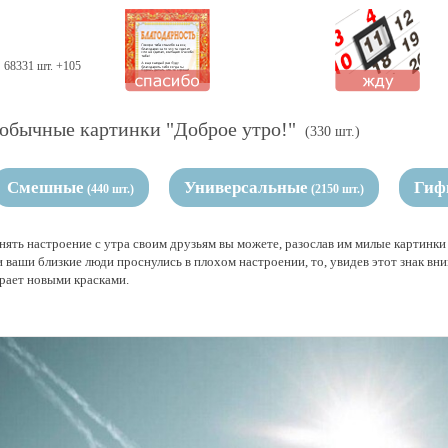
68331 шт. +105
обычные картинки "Доброе утро!"
(330 шт.)
Смешные
Универсальные
Гиф
(440 шт.)
(2150 шт.)
нять настроение с утра своим друзьям вы можете, разослав им милые картинк
 ваши близкие люди проснулись в плохом настроении, то, увидев этот знак вним
грает новыми красками.