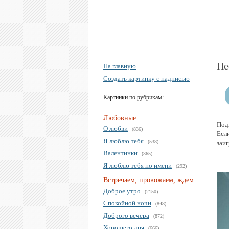
Не
На главную
Создать картинку с надписью
Картинки по рубрикам:
Любовные:
Под
О любви
(836)
Если
Я люблю тебя
(538)
заи
Валентинки
(365)
Я люблю тебя по имени
(292)
Встречаем, провожаем, ждем:
Доброе утро
(2150)
Спокойной ночи
(848)
Доброго вечера
(872)
Хорошего дня
(666)