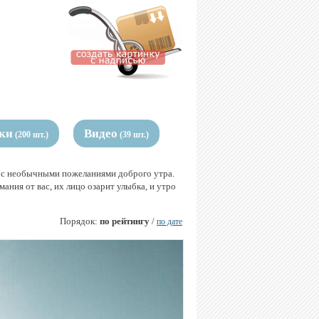
ки
Видео
(200 шт.)
(39 шт.)
и с необычными пожеланиями доброго утра.
ания от вас, их лицо озарит улыбка, и утро
Порядок:
по рейтингу
/
по дате