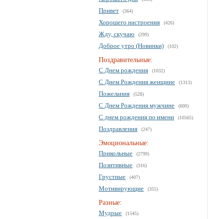
Привет
(364)
Хорошего настроения
(426)
Жду, скучаю
(299)
Доброе утро (Новинки)
(102)
Поздравительные:
С Днем рождения
(1032)
С Днем Рождения женщине
(1313)
Пожелания
(528)
С Днем Рождения мужчине
(600)
С днем рождения по имени
(10565)
Поздравления
(247)
Эмоциональные:
Прикольные
(2799)
Позитивные
(316)
Грустные
(407)
Мотивирующие
(355)
Разные:
Мудрые
(1545)