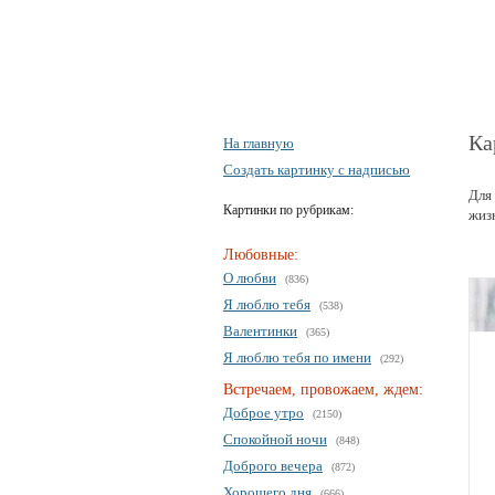
Ка
На главную
Создать картинку с надписью
Для 
Картинки по рубрикам:
жиз
Любовные:
О любви
(836)
Я люблю тебя
(538)
Валентинки
(365)
Я люблю тебя по имени
(292)
Встречаем, провожаем, ждем:
Доброе утро
(2150)
Спокойной ночи
(848)
Доброго вечера
(872)
Хорошего дня
(666)