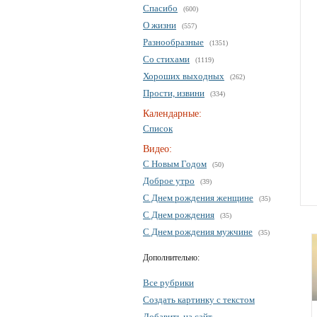
Спасибо
(600)
О жизни
(557)
Разнообразные
(1351)
Со стихами
(1119)
Хороших выходных
(262)
Прости, извини
(334)
Календарные:
Список
Видео:
С Новым Годом
(50)
Доброе утро
(39)
С Днем рождения женщине
(35)
С Днем рождения
(35)
С Днем рождения мужчине
(35)
Дополнительно:
Все рубрики
Создать картинку с текстом
Добавить на сайт