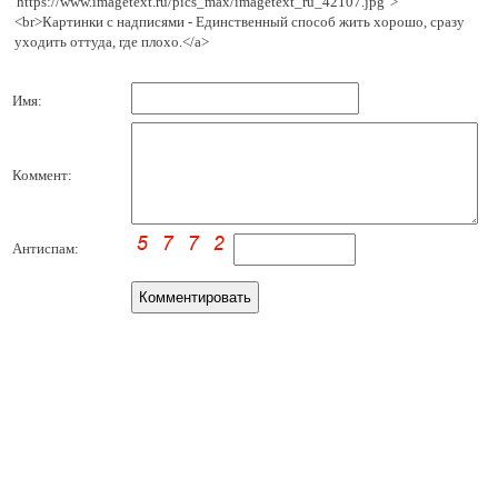
'https://www.imagetext.ru/pics_max/imagetext_ru_42107.jpg' >
<br>Картинки с надписями - Единственный способ жить хорошо, сразу
уходить оттуда, где плохо.</a>
Имя:
Коммент:
Антиспам: