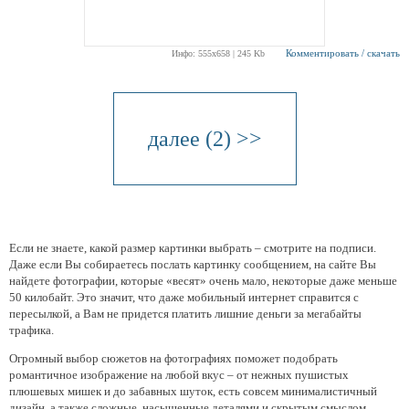
Комментировать / скачать
Инфо: 555х658 | 245 Kb
далее (2) >>
Если не знаете, какой размер картинки выбрать – смотрите на подписи.
Даже если Вы собираетесь послать картинку сообщением, на сайте Вы
найдете фотографии, которые «весят» очень мало, некоторые даже меньше
50 килобайт. Это значит, что даже мобильный интернет справится с
пересылкой, а Вам не придется платить лишние деньги за мегабайты
трафика.
Огромный выбор сюжетов на фотографиях поможет подобрать
романтичное изображение на любой вкус – от нежных пушистых
плюшевых мишек и до забавных шуток, есть совсем минималистичный
дизайн, а также сложные, насыщенные деталями и скрытым смыслом.