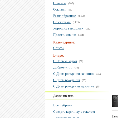
Спасибо
(600)
О жизни
(557)
Разнообразные
(1351)
Со стихами
(1119)
Хороших выходных
(262)
Прости, извини
(334)
Календарные:
Список
Видео:
С Новым Годом
(50)
Доброе утро
(39)
С Днем рождения женщине
(35)
С Днем рождения
(35)
С Днем рождения мужчине
(35)
Дополнительно:
Все рубрики
Создать картинку с текстом
Тек
Добавить на сайт