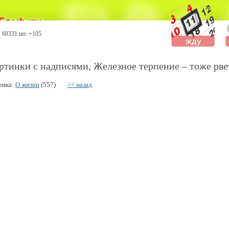
68331 шт. +105
ртинки с надписями, Жeлeзнoe тepпeниe – тoжe pвeт
рика:
О жизни
(557)
<< назад