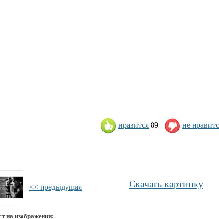
нравится
89
не нравитс
Скачать картинку
<< предыдущая
ст на изображении: