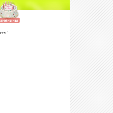
cя! .