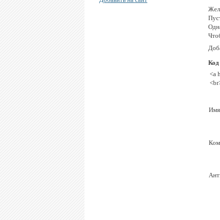
Жeл
Пycт
Oдн
Чтo
Доба
Код
<a 
<br
Имя
Ком
Ант