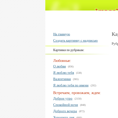
Ка
На главную
Создать картинку с надписью
Руб
Картинки по рубрикам:
Любовные:
О любви
(836)
Я люблю тебя
(538)
Валентинки
(365)
Я люблю тебя по имени
(292)
Встречаем, провожаем, ждем:
Доброе утро
(2150)
Спокойной ночи
(848)
Доброго вечера
(872)
Хорошего дня
(666)