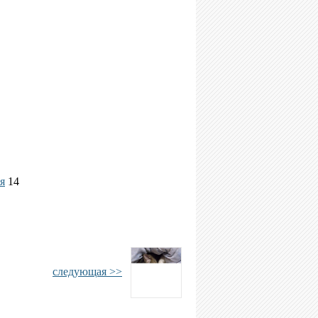
я
14
следующая >>