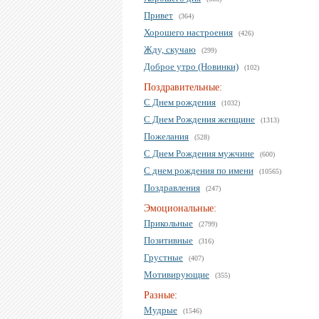
Привет
(364)
Хорошего настроения
(426)
Жду, скучаю
(299)
Доброе утро (Новинки)
(102)
Поздравительные:
С Днем рождения
(1032)
С Днем Рождения женщине
(1313)
Пожелания
(528)
С Днем Рождения мужчине
(600)
С днем рождения по имени
(10565)
Поздравления
(247)
Эмоциональные:
Прикольные
(2799)
Позитивные
(316)
Грустные
(407)
Мотивирующие
(355)
Разные:
Мудрые
(1546)