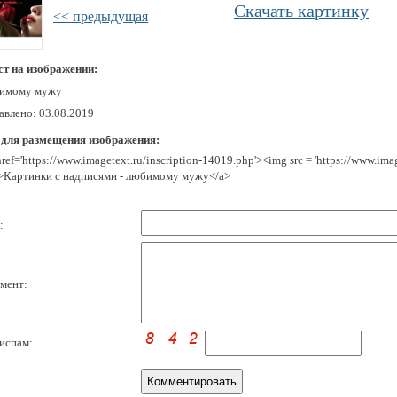
Скачать картинку
<< предыдущая
ст на изображении:
имому мужу
авлено: 03.08.2019
 для размещения изображения:
href='https://www.imagetext.ru/inscription-14019.php'><img src = 'https://www.im
>Картинки с надписями - любимому мужу</a>
:
мент:
испам: