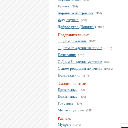
Привет
(364)
Хорошего настроения
(426)
Жду, скучаю
(299)
Доброе утро (Новинки)
(102)
Поздравительные:
С Днем рождения
(1032)
С Днем Рождения женщине
(1313)
Пожелания
(528)
С Днем Рождения мужчине
(600)
С днем рождения по имени
(10565)
Поздравления
(247)
Эмоциональные:
Прикольные
(2799)
Позитивные
(316)
Грустные
(407)
Мотивирующие
(355)
Разные:
Мудрые
(1545)