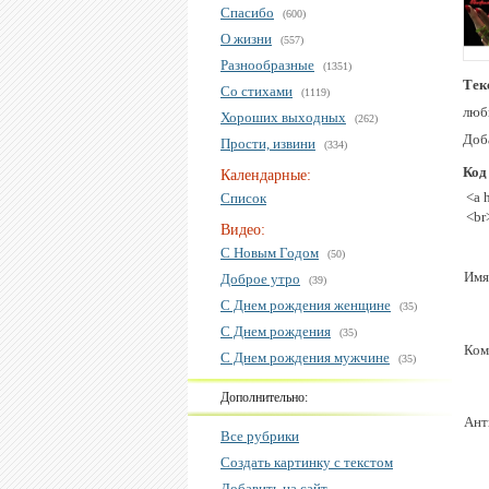
Спасибо
(600)
О жизни
(557)
Разнообразные
(1351)
Тек
Со стихами
(1119)
люб
Хороших выходных
(262)
Доб
Прости, извини
(334)
Код
Календарные:
<a 
Список
<br
Видео:
С Новым Годом
(50)
Имя
Доброе утро
(39)
С Днем рождения женщине
(35)
С Днем рождения
(35)
Ком
С Днем рождения мужчине
(35)
Дополнительно:
Ант
Все рубрики
Создать картинку с текстом
Добавить на сайт