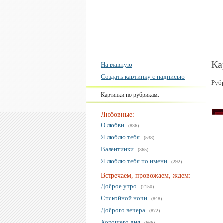
Ка
На главную
Создать картинку с надписью
Руб
Картинки по рубрикам:
Любовные:
О любви
(836)
Я люблю тебя
(538)
Валентинки
(365)
Я люблю тебя по имени
(292)
Встречаем, провожаем, ждем:
Доброе утро
(2150)
Спокойной ночи
(848)
Доброго вечера
(872)
Хорошего дня
(666)