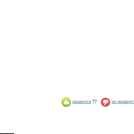
нравится
77
не нравитс