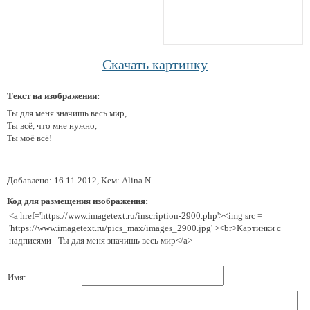
Скачать картинку
Текст на изображении:
Ты для меня значишь весь мир,
Ты всё, что мне нужно,
Ты моё всё!
Добавлено: 16.11.2012, Кем: Alina N..
Код для размещения изображения:
<a href='https://www.imagetext.ru/inscription-2900.php'><img src =
'https://www.imagetext.ru/pics_max/images_2900.jpg' ><br>Картинки с
надписями - Ты для меня значишь весь мир</a>
Имя: