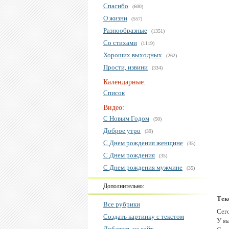
Спасибо
(600)
О жизни
(557)
Разнообразные
(1351)
Со стихами
(1119)
Хороших выходных
(262)
Прости, извини
(334)
Календарные:
Список
Видео:
С Новым Годом
(50)
Доброе утро
(39)
С Днем рождения женщине
(35)
С Днем рождения
(35)
С Днем рождения мужчине
(35)
Дополнительно:
Тек
Все рубрики
Сег
Создать картинку с текстом
У м
Добавить на сайт