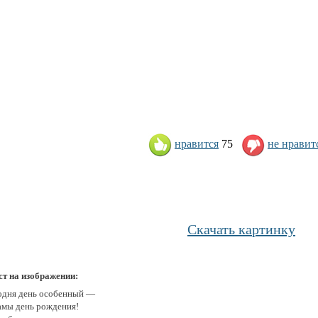
нравится
75
не нравит
Скачать картинку
ст на изображении:
одня день особенный —
амы день рождения!