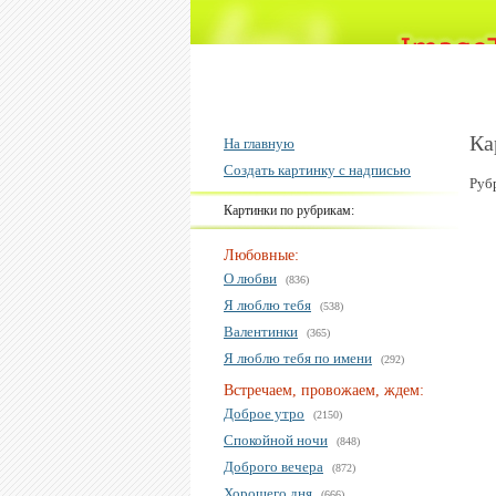
Ка
На главную
Создать картинку с надписью
Руб
Картинки по рубрикам:
Любовные:
О любви
(836)
Я люблю тебя
(538)
Валентинки
(365)
Я люблю тебя по имени
(292)
Встречаем, провожаем, ждем:
Доброе утро
(2150)
Спокойной ночи
(848)
Доброго вечера
(872)
Хорошего дня
(666)