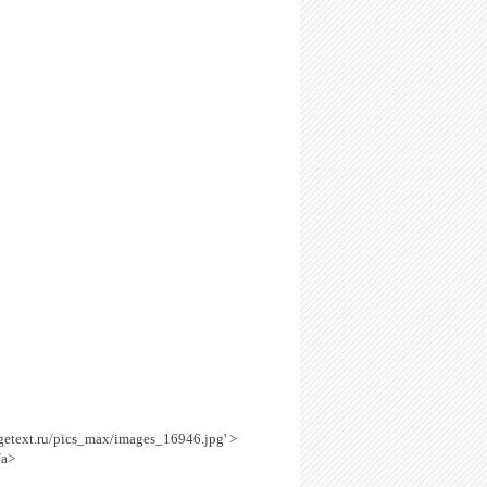
agetext.ru/pics_max/images_16946.jpg' >
/a>