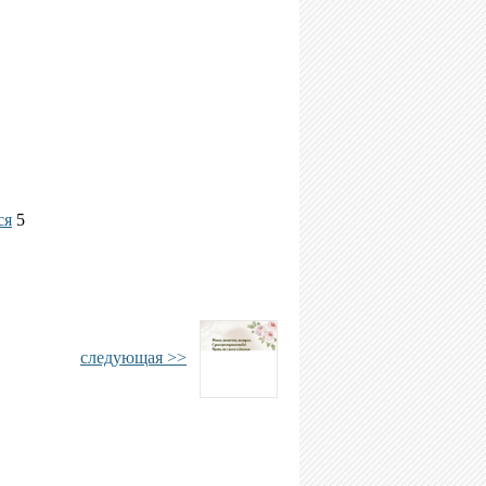
ся
5
следующая >>