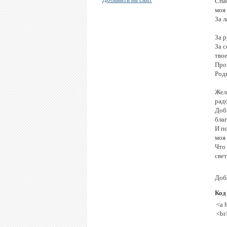
Спа
моя
За л
За 
За 
твое
Про
Род
Жел
рад
Доб
бла
И п
моя 
Что
све
Доб
Код
<a 
<br