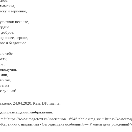
сибо,
 мамочка,
аску и терпение,
руки твои нежные,
сердце
 доброе,
щающее, верное,
ное и бездонное.
аю тебе
ости,
ра,
гополучия.
омни,
милая,
 ты на
те лучшая!
авлено: 24.04.2020, Кем: DTormenta.
 для размещения изображения:
href='https://www.imagetext.ru/inscription-16946.php'><img src = 'https://www.im
>Картинки с надписями - Сегодня день особенный — У мамы день рождения!<