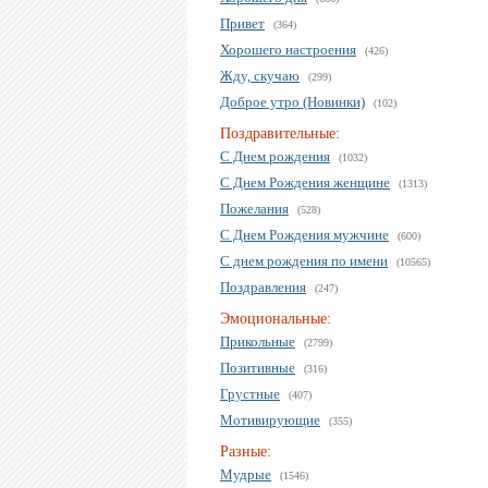
Привет
(364)
Хорошего настроения
(426)
Жду, скучаю
(299)
Доброе утро (Новинки)
(102)
Поздравительные:
С Днем рождения
(1032)
С Днем Рождения женщине
(1313)
Пожелания
(528)
С Днем Рождения мужчине
(600)
С днем рождения по имени
(10565)
Поздравления
(247)
Эмоциональные:
Прикольные
(2799)
Позитивные
(316)
Грустные
(407)
Мотивирующие
(355)
Разные:
Мудрые
(1546)