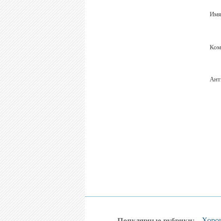
Имя
Ком
Ант
Хоро
Популярные рубрики: