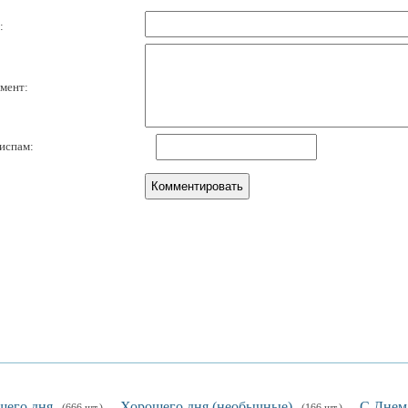
:
мент:
испам:
шего дня
Хорошего дня (необычные)
С Днем