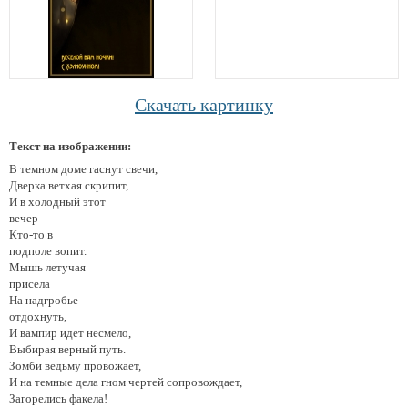
Скачать картинку
Текст на изображении:
В темном доме гаснут свечи,
Дверка ветхая скрипит,
И в холодный этот
вечер
Кто-то в
подполе вопит.
Мышь летучая
присела
На надгробье
отдохнуть,
И вампир идет несмело,
Выбирая верный путь.
Зомби ведьму провожает,
И на темные дела гном чертей сопровождает,
Загорелись факела!