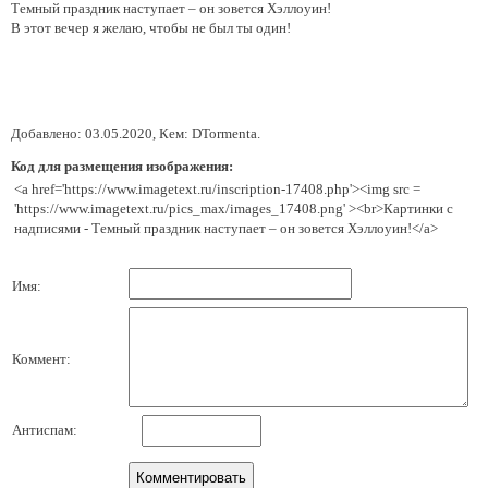
Темный праздник наступает – он зовется Хэллоуин!
В этот вечер я желаю, чтобы не был ты один!
Добавлено: 03.05.2020, Кем: DTormenta.
Код для размещения изображения:
<a href='https://www.imagetext.ru/inscription-17408.php'><img src =
'https://www.imagetext.ru/pics_max/images_17408.png' ><br>Картинки с
надписями - Темный праздник наступает – он зовется Хэллоуин!</a>
Имя:
Коммент:
Антиспам: