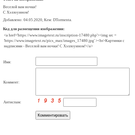
Веселой вам ночки!
С Хэллоуином!
Добавлено: 04.05.2020, Кем: DTormenta.
Код для размещения изображения:
<a href='https://www.imagetext.ru/inscription-17480.php'><img src =
'https://www.imagetext.ru/pics_max/images_17480.jpg' ><br>Картинки с
надписями - Веселой вам ночки! С Хэллоуином!</a>
Имя:
Коммент:
Антиспам: