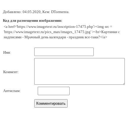
Добавлено: 04.05.2020, Кем: DTormenta.
Код для размещения изображения:
<a href='https://www.imagetext.ru/inscription-17475.php'><img src =
'https://www.imagetext.ru/pics_max/images_17475.jpg' ><br>Картинки с
надписями - Мрачный день календаря - праздник все-таки?</a>
Имя:
Коммент:
Антиспам: