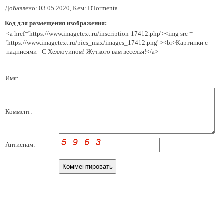
Добавлено: 03.05.2020, Кем: DTormenta.
Код для размещения изображения:
<a href='https://www.imagetext.ru/inscription-17412.php'><img src =
'https://www.imagetext.ru/pics_max/images_17412.png' ><br>Картинки с
надписями - С Хеллоуином! Жуткого вам веселья!</a>
Имя:
Коммент:
Антиспам: